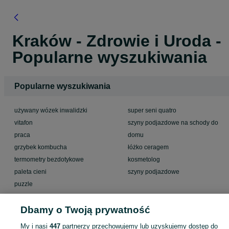
Kraków - Zdrowie i Uroda -
Popularne wyszukiwania
Popularne wyszukiwania
używany wózek inwalidzki
super seni quatro
vitafon
szyny podjazdowe na schody do
praca
domu
grzybek kombucha
łóżko ceragem
termometry bezdotykowe
kosmetolog
paleta cieni
szyny podjazdowe
puzzle
termometr bezdotykowy
Dbamy o Twoją prywatność
My i nasi
447
partnerzy przechowujemy lub uzyskujemy dostęp do