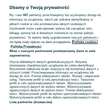
ZDROWIE I URODA
Dbamy o Twoją prywatność
My i nasi
447
partnerzy przechowujemy lub uzyskujemy dostęp do
KATEGORIA
informacji na urządzeniu, takich jak unikalne identyfikatory w
plikach cookie w celu przetwarzania danych osobowych.
Użytkownik może zaakceptować wybory lub zarządzać nimi,
Zobacz Więc
Sprzedaż produktów zdrowia i urody Gryfów Śląski ▶️ Kosmetyki, perfumy, sprzęt medyczny ✅ Nowe i używane w najlepszych cenach ☝ Znajdź ogłoszenia na OLX.pl!
klikając poniżej lub w dowolnym momencie na stronie polityki
prywatności. Te wybory będą sygnalizowane naszym partnerom i
nie będą miały wpływu na dane przeglądania.
Polityka cookies,
Mapa kategorii
Polityka Prywatności
Mapa miejscowości
Wraz z naszymi partnerami przetwarzamy dane w celu
zapewnienia:
Mapa ministron
Użycie dokładnych danych geolokalizacyjnych. Aktywne
Popularne wyszukiwania
skanowanie charakterystyki urządzenia do celów identyfikacji.
Rozumienie odbiorców dzięki statystyce lub kombinacji danych z
różnych źródeł. Przechowywanie informacji na urządzeniu lub
dostęp do nich. Pomiar efektywności reklam. Rozwój i ulepszanie
usług. Tworzenie profili w celu personalizacji treści. Tworzenie
profili w celu spersonalizowanych reklam. Wykorzystywanie
ograniczonych danych do wyboru reklam. Wykorzystywanie
ograniczonych danych do wyboru treści. Pomiar efektywności
treści. Wykorzystanie profili do wyboru spersonalizowanych reklam.
Wykorzystywanie profili w celu doboru spersonalizowanych treści.
Lista partnerów (dostawców)