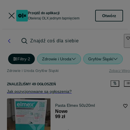
Przejdź do aplikacji
Otwórz
Otwieraj OLX jednym tapnięciem
Znajdź coś dla siebie
Filtry
·
2
Zdrowie i Uroda
Gryfów Śląski
Zdrowie i Uroda Gryfów Śląski
Zobacz Więc
ZNALEŹLIŚMY 49 OGŁOSZEŃ
Jak pozycjonowane są ogłoszenia?
Pasta Elmex 50z20ml
Nowe
99 zł