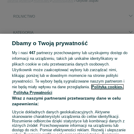
Strona główna
Rolnictwo
Dolnośląskie
Gryfów Śląski
ROLNICTWO
KATEGORIA
Dbamy o Twoją prywatność
Popularne wyszukiwania
My i nasi
447
partnerzy przechowujemy lub uzyskujemy dostęp do
śruta
informacji na urządzeniu, takich jak unikalne identyfikatory w
plikach cookie w celu przetwarzania danych osobowych.
Użytkownik może zaakceptować wybory lub zarządzać nimi,
Zobacz Więc
Sprzedaż artykułów rolniczych Gryfów Śląski ▶️ maszyny rolnicze, produkty rolne i inne ✅ Nowe i używane w dobrych cenach ✌ Znajdź oferty na OLX.pl!
klikając poniżej lub w dowolnym momencie na stronie polityki
prywatności. Te wybory będą sygnalizowane naszym partnerom i
nie będą miały wpływu na dane przeglądania.
Polityka cookies,
Mapa kategorii
Polityka Prywatności
Mapa miejscowości
Wraz z naszymi partnerami przetwarzamy dane w celu
Mapa ministron
zapewnienia:
Popularne wyszukiwania
Użycie dokładnych danych geolokalizacyjnych. Aktywne
skanowanie charakterystyki urządzenia do celów identyfikacji.
Rozumienie odbiorców dzięki statystyce lub kombinacji danych z
różnych źródeł. Przechowywanie informacji na urządzeniu lub
dostęp do nich. Pomiar efektywności reklam. Rozwój i ulepszanie