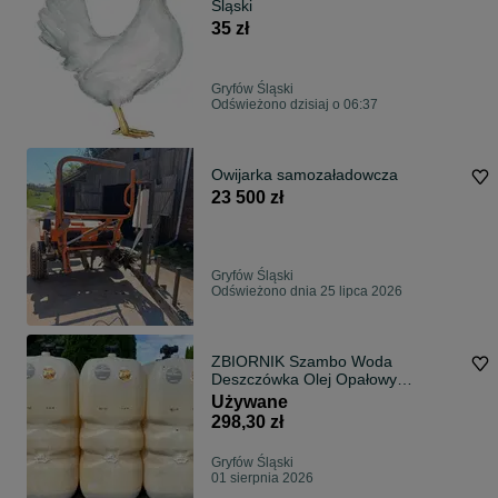
Śląski
35 zł
Gryfów Śląski
Odświeżono dzisiaj o 06:37
Owijarka samozaładowcza
23 500 zł
Gryfów Śląski
Odświeżono dnia 25 lipca 2026
ZBIORNIK Szambo Woda
Deszczówka Olej Opałowy
Napędowy Pellet Dowóz
Używane
298,30 zł
Gryfów Śląski
01 sierpnia 2026