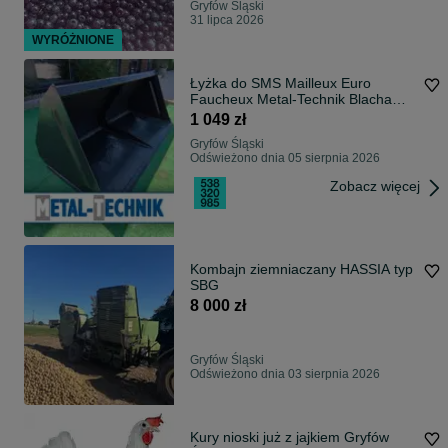
Gryfów Śląski
31 lipca 2026
WYRÓŻNIONE
Łyżka do SMS Mailleux Euro
Faucheux Metal-Technik Blacha
5mm HARDOX * Dostawa cała
1 049 zł
Polska * Zakup na raty * Gwarancja
Gryfów Śląski
producenta * Dostępna od ręki!
Odświeżono dnia 05 sierpnia 2026
Zobacz więcej
Kombajn ziemniaczany HASSIA typ
SBG
8 000 zł
Gryfów Śląski
Odświeżono dnia 03 sierpnia 2026
Kury nioski już z jajkiem Gryfów