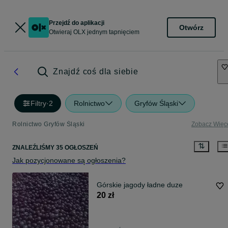
Przejdź do aplikacji
Otwórz
Otwieraj OLX jednym tapnięciem
Znajdź coś dla siebie
Filtry
·
2
Rolnictwo
Gryfów Śląski
Rolnictwo Gryfów Śląski
Zobacz Więc
ZNALEŹLIŚMY 35 OGŁOSZEŃ
Jak pozycjonowane są ogłoszenia?
Górskie jagody ładne duze
20 zł