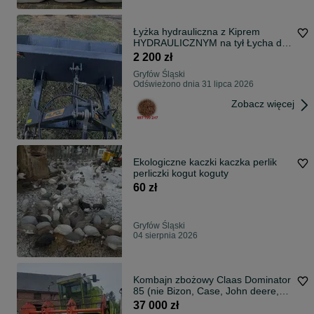
Łyżka hydrauliczna z Kiprem
HYDRAULICZNYM na tył Łycha do
ziemi szufla
2 200 zł
Gryfów Śląski
Odświeżono dnia 31 lipca 2026
Zobacz więcej
Ekologiczne kaczki kaczka perlik
perliczki kogut koguty
60 zł
Gryfów Śląski
04 sierpnia 2026
Kombajn zbożowy Claas Dominator
85 (nie Bizon, Case, John deere,
Deutz fahr, New holland)
37 000 zł