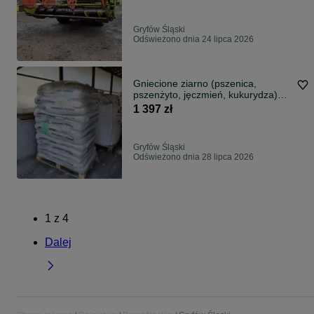
Gryfów Śląski
Odświeżono dnia 24 lipca 2026
Gniecione ziarno (pszenica,
pszenżyto, jęczmień, kukurydza)
POLSKIE
1 397 zł
Gryfów Śląski
Odświeżono dnia 28 lipca 2026
1
z
4
Dalej