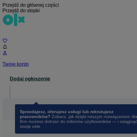
Przejdź do głównej części
Przejdź do stopki
Czat
Twoje konto
Dodaj ogłoszenie
Dla biznesu
opens in a new tab
Sprzedajesz, oferujesz usługi lub rekrutujesz
pracowników?
Zobacz, jak dzięki naszym rozwiązaniom dl
firm możesz dotrzeć do milionów użytkowników — i osiągną
swoje cele.