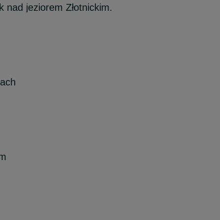
 nad jeziorem Złotnickim.
cach
em