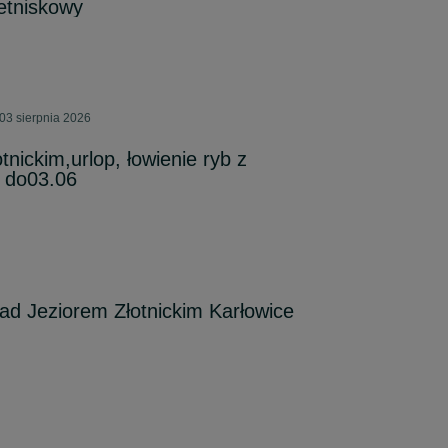
etniskowy
03 sierpnia 2026
nickim,urlop, łowienie ryb z
5 do03.06
ad Jeziorem Złotnickim Karłowice