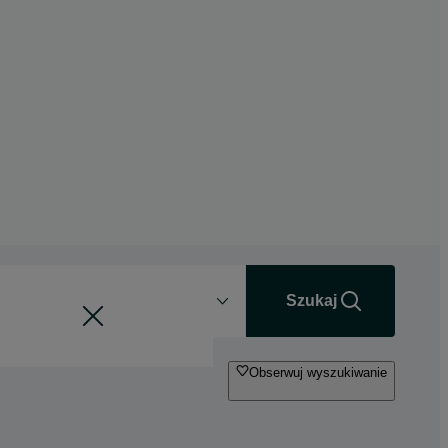
Odległość
+0 km
Szukaj
Obserwuj wyszukiwanie