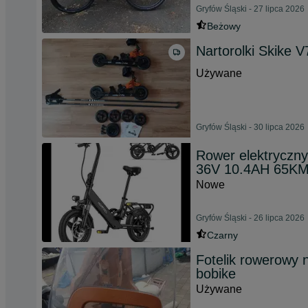
Gryfów Śląski - 27 lipca 2026
Beżowy
Nartorolki Skike V
Używane
Gryfów Śląski - 30 lipca 2026
Rower elektryczny 
36V 10.4AH 65K
Nowe
Gryfów Śląski - 26 lipca 2026
Czarny
Fotelik rowerowy 
bobike
Używane