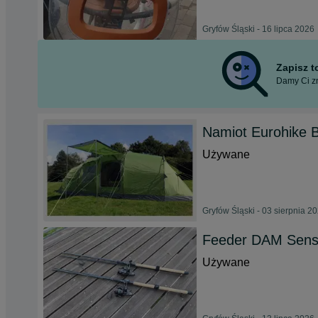
Gryfów Śląski - 16 lipca 2026
Zapisz 
Damy Ci zn
Namiot Eurohike B
Używane
Gryfów Śląski - 03 sierpnia 2
Feeder DAM Sens
Używane