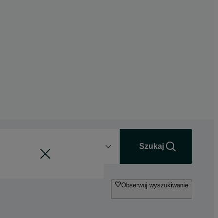
Odległość
+0 km
Szukaj
Obserwuj wyszukiwanie