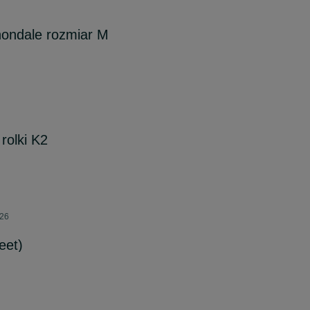
nondale rozmiar M
rolki K2
026
eet)