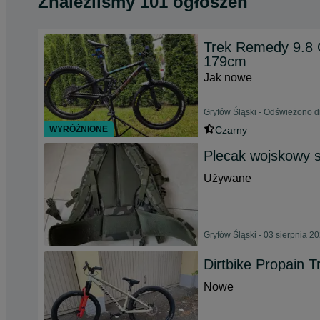
Znaleźliśmy 101 ogłoszeń
Trek Remedy 9.8 G
179cm
Jak nowe
Gryfów Śląski - Odświeżono d
WYRÓŻNIONE
Czarny
Plecak wojskowy s
Używane
Gryfów Śląski - 03 sierpnia 2
Dirtbike Propain T
Nowe