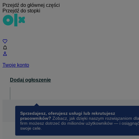
Przejdź do głównej części
Przejdź do stopki
Czat
Twoje konto
Dodaj ogłoszenie
Dla biznesu
opens in a new tab
Sprzedajesz, oferujesz usługi lub rekrutujesz
pracowników?
Zobacz, jak dzięki naszym rozwiązaniom dl
firm możesz dotrzeć do milionów użytkowników — i osiągną
swoje cele.