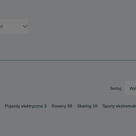
Sortuj:
Wyb
Pojazdy elektryczne
2
Rowery
59
Skating
10
Sporty ekstremal