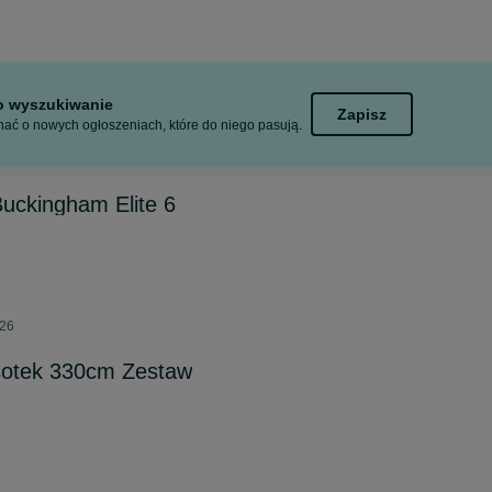
to wyszukiwanie
Zapisz
ać o nowych ogłoszeniach, które do niego pasują.
uckingham Elite 6
026
otek 330cm Zestaw