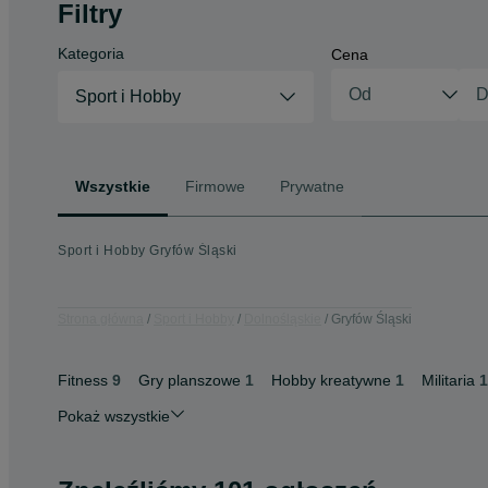
Filtry
Kategoria
Cena
Sport i Hobby
Wszystkie
Firmowe
Prywatne
Sport i Hobby Gryfów Śląski
Strona główna
Sport i Hobby
Dolnośląskie
Gryfów Śląski
Fitness
9
Gry planszowe
1
Hobby kreatywne
1
Militaria
1
Pokaż wszystkie