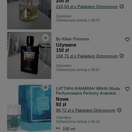
200 zł
210,50 zł z Pakietem Ochronnym
Zalasewo
Odświeżono dzisiaj o 08:07
By Kilian Princess
Używane
150 zł
158,75 zł z Pakietem Ochronnym
Zalasewo
Odświeżono dzisiaj o 08:07
LATTAFA KHAMRAH WAHA Woda
Perfumowana Perfumy Arabskie
100ml FOLIA
Nowe
92 zł
98,72 zł z Pakietem Ochronnym
Ostrołęka
Odświeżono dzisiaj o 06:41
100 ml