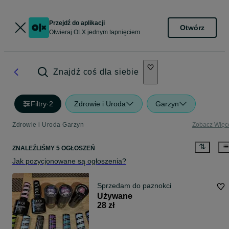
Przejdź do aplikacji
Otwórz
Otwieraj OLX jednym tapnięciem
Znajdź coś dla siebie
Filtry
·
2
Zdrowie i Uroda
Garzyn
Zdrowie i Uroda Garzyn
Zobacz Więc
ZNALEŹLIŚMY 5 OGŁOSZEŃ
Jak pozycjonowane są ogłoszenia?
Sprzedam do paznokci
Używane
28 zł