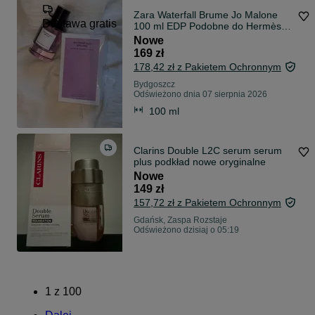
Zara Waterfall Brume Jo Malone
Dostawa gratis
100 ml EDP Podobne do Hermès
Le Jardin viral wycofane perfumy
Nowe
169 zł
178,42 zł z Pakietem Ochronnym
Bydgoszcz
Odświeżono dnia 07 sierpnia 2026
100 ml
Clarins Double L2C serum serum
plus podkład nowe oryginalne
Nowe
149 zł
157,72 zł z Pakietem Ochronnym
Gdańsk, Zaspa Rozstaje
Odświeżono dzisiaj o 05:19
1
z
100