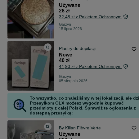
rozświetla
Używane
28 zł
32,48 zł z Pakietem Ochronnym
Garzyn
15 lipca 2026
Plastry do depilacji
Nowe
40 zł
44,90 zł z Pakietem Ochronnym
Garzyn
05 sierpnia 2026
To wszystko, co znaleźliśmy w tej lokalizacji, ale dz
Przesyłkom OLX możesz wygodnie kupować
przedmioty z całej Polski. Sprawdź te ogłoszenia z
dostępną przesyłką:
By Kilian Fièvre Verte
Używane