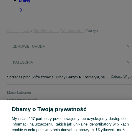
Dalej
Strona główna
Zdrowie i Uroda
Wielkopolskie
Garzyn
ZDROWIE I URODA
KATEGORIA
Zobacz Więc
Sprzedaż produktów zdrowia i urody Garzyn ▶️ Kosmetyki, perfumy, sprzęt medyczny ✅ Nowe i używane w najlepszych cenach ☝ Znajdź ogłoszenia na OLX.pl!
Mapa kategorii
Mapa miejscowości
Mapa ministron
Dbamy o Twoją prywatność
Popularne wyszukiwania
My i nasi
447
partnerzy przechowujemy lub uzyskujemy dostęp do
informacji na urządzeniu, takich jak unikalne identyfikatory w plikach
cookie w celu przetwarzania danych osobowych. Użytkownik może