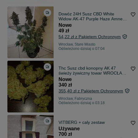
Dowóz 24H Susz CBD White
Widow AK-47 Purple Haze Amnesia
THC <0,3%
Nowe
49 zł
54,22 zł z Pakietem Ochronnym
Wrocław, Stare Miasto
Odświeżono dzisiaj o 07:04
Thc Susz cbd konopny AK 47
świeży żywiczny towar WROCŁAW
odbiór osobisty 10g
Nowe
340 zł
355,40 zł z Pakietem Ochronnym
Wrocław, Fabryczna
Odświeżono dzisiaj o 03:18
VITBERG + caly zestaw
Używane
700 zł