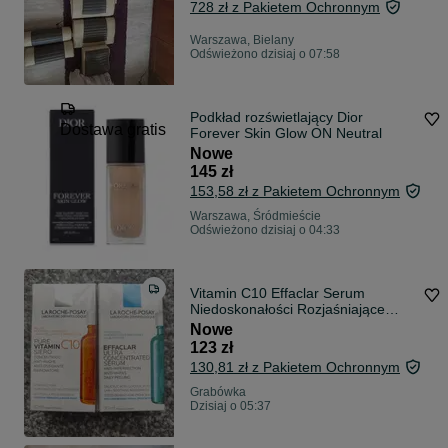
728 zł z Pakietem Ochronnym
Warszawa, Bielany
Odświeżono dzisiaj o 07:58
Podkład rozświetlający Dior
Dostawa gratis
Forever Skin Glow ON Neutral
Nowe
145 zł
153,58 zł z Pakietem Ochronnym
Warszawa, Śródmieście
Odświeżono dzisiaj o 04:33
Vitamin C10 Effaclar Serum
Niedoskonałości Rozjaśniające
Regenerujące Trądzik La Roche
Nowe
Posay
123 zł
130,81 zł z Pakietem Ochronnym
Grabówka
Dzisiaj o 05:37