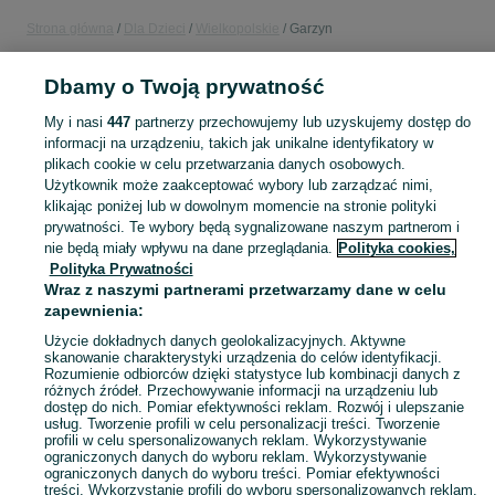
Strona główna
Dla Dzieci
Wielkopolskie
Garzyn
Dbamy o Twoją prywatność
DLA DZIECI
My i nasi
447
partnerzy przechowujemy lub uzyskujemy dostęp do
informacji na urządzeniu, takich jak unikalne identyfikatory w
KATEGORIA
plikach cookie w celu przetwarzania danych osobowych.
Użytkownik może zaakceptować wybory lub zarządzać nimi,
Zakupy dla Twojej pociechy mogą być dziecinnie proste! Znajdź to, czego potrzebujesz w kategorii Dla Dzieci na OLX - Garzyn i okolice!
Zobacz Więc
klikając poniżej lub w dowolnym momencie na stronie polityki
prywatności. Te wybory będą sygnalizowane naszym partnerom i
nie będą miały wpływu na dane przeglądania.
Polityka cookies,
Mapa kategorii
Polityka Prywatności
Mapa miejscowości
Wraz z naszymi partnerami przetwarzamy dane w celu
zapewnienia:
Mapa ministron
Popularne wyszukiwania
Użycie dokładnych danych geolokalizacyjnych. Aktywne
skanowanie charakterystyki urządzenia do celów identyfikacji.
Rozumienie odbiorców dzięki statystyce lub kombinacji danych z
różnych źródeł. Przechowywanie informacji na urządzeniu lub
dostęp do nich. Pomiar efektywności reklam. Rozwój i ulepszanie
usług. Tworzenie profili w celu personalizacji treści. Tworzenie
profili w celu spersonalizowanych reklam. Wykorzystywanie
ograniczonych danych do wyboru reklam. Wykorzystywanie
ograniczonych danych do wyboru treści. Pomiar efektywności
treści. Wykorzystanie profili do wyboru spersonalizowanych reklam.