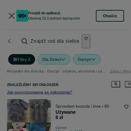
Przejdź do aplikacji
Otwórz
Otwieraj OLX jednym tapnięciem
Znajdź coś dla siebie
Filtry
·
2
Dla Dzieci
Garzyn
Wszystko dla dziecka - Garzyn - artykuły, akcesoria i zabawki dla dzieci w Twojej okolicy
Zobacz Więc
ZNALEŹLIŚMY 385 OGŁOSZEŃ
Jak pozycjonowane są ogłoszenia?
Sprzedam koszula i inne r.80
Używane
6 zł
Garzyn