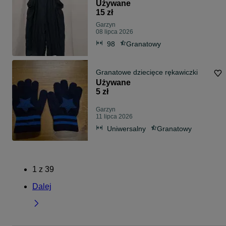
Używane
15 zł
Garzyn
08 lipca 2026
98
Granatowy
Granatowe dziecięce rękawiczki
Używane
5 zł
Garzyn
11 lipca 2026
Uniwersalny
Granatowy
1
z
39
Dalej