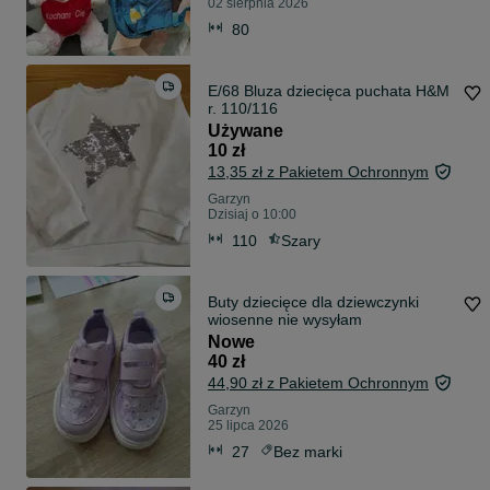
02 sierpnia 2026
80
E/68 Bluza dziecięca puchata H&M
r. 110/116
Używane
10 zł
13,35 zł z Pakietem Ochronnym
Garzyn
Dzisiaj o 10:00
110
Szary
Buty dziecięce dla dziewczynki
wiosenne nie wysyłam
Nowe
40 zł
44,90 zł z Pakietem Ochronnym
Garzyn
25 lipca 2026
27
Bez marki