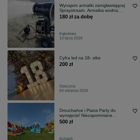
Wynajem armatki zamgławiającej
Spraystream. Armatka wodna.
Redukcja zapylenia. Zraszanie.
180 zł za dobę
Odory. Dezynfekcja
Kąkolewo
10 lipca 2026
Cyfra led na 18- stke
200 zł
Osieczna
04 sierpnia 2026
Dmuchańce i Piana Party do
wynajęcia! Niezapomniane
urodziny pikniki i imprezy firmowe
500 zł
Kościan Leszno Śrem Gostyń
Poznań
Krzywiń