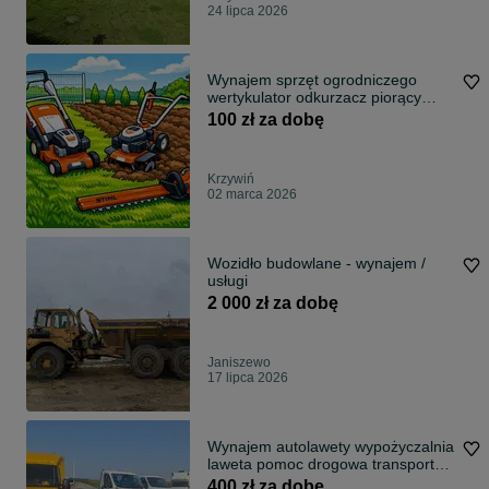
24 lipca 2026
Wynajem sprzęt ogrodniczego
wertykulator odkurzacz piorący
bagażnik rowerowy wiertnica
100 zł za dobę
Krzywiń
02 marca 2026
Wozidło budowlane - wynajem /
usługi
2 000 zł za dobę
Janiszewo
17 lipca 2026
Wynajem autolawety wypożyczalnia
laweta pomoc drogowa transport
s5
400 zł za dobę