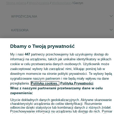
Strona główna
Wypożyczalnia
Wielkopolskie
Garzyn
WYPOŻYCZALNIA
KATEGORIA
Skorzystaj z największego serwisu ogłoszeniowego - Garzyn i okolice! - kupuj lub sprzedawaj jeszcze wygodniej w kategorii Wypożyczalnia!
Zobacz Więc
Dbamy o Twoją prywatność
My i nasi
447
partnerzy przechowujemy lub uzyskujemy dostęp do
Mapa kategorii
informacji na urządzeniu, takich jak unikalne identyfikatory w plikach
Mapa miejscowości
cookie w celu przetwarzania danych osobowych. Użytkownik może
Mapa ministron
zaakceptować wybory lub zarządzać nimi, klikając poniżej lub w
dowolnym momencie na stronie polityki prywatności. Te wybory będą
Popularne wyszukiwania
sygnalizowane naszym partnerom i nie będą miały wpływu na dane
przeglądania.
Polityka cookies,
Polityka Prywatności
Wraz z naszymi partnerami przetwarzamy dane w celu
zapewnienia:
Użycie dokładnych danych geolokalizacyjnych. Aktywne skanowanie
charakterystyki urządzenia do celów identyfikacji. Rozumienie
odbiorców dzięki statystyce lub kombinacji danych z różnych źródeł.
Przechowywanie informacji na urządzeniu lub dostęp do nich. Pomiar