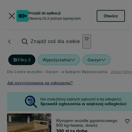
Przejdź do aplikacji
Otwórz
Otwieraj OLX jednym tapnięciem
Znajdź coś dla siebie
Filtry
·
2
Wypożyczalnia
Garzyn
Dla Ciebie wszystko - Garzyn - w kategorii Wypożyczalnia
Zobacz Więc
Jak pozycjonowane są ogłoszenia?
Nie znaleźliśmy żadnych ogłoszeń w tej odległości.
Sprawdź ogłoszenia w większej odległości:
Wynajem wozidła gąsienicowego
800 kg+laweta, dowóz
300 zł za dobę