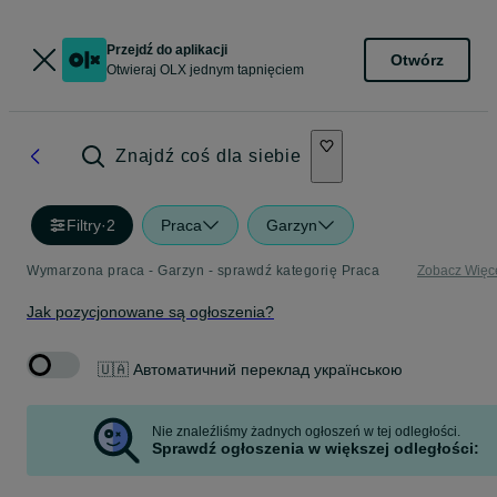
Przejdź do aplikacji
Otwórz
Otwieraj OLX jednym tapnięciem
Znajdź coś dla siebie
Filtry
·
2
Praca
Garzyn
Wymarzona praca - Garzyn - sprawdź kategorię Praca
Zobacz Więc
Jak pozycjonowane są ogłoszenia?
🇺🇦 Автоматичний переклад українською
Nie znaleźliśmy żadnych ogłoszeń w tej odległości.
Sprawdź ogłoszenia w większej odległości: