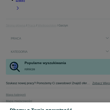
Strona główna
Praca
Wielkopolskie
Garzyn
PRACA
KATEGORIA
Popularne wyszukiwania
rolnicze
Szukasz nowej pracy? Pomożemy Ci zawodowo! Znajdź ofertę dla siebie w kategorii Praca na OLX - Garzyn i okolice!
Zobacz Więc
Mapa kategorii
Mapa miejscowości
Mapa ministron