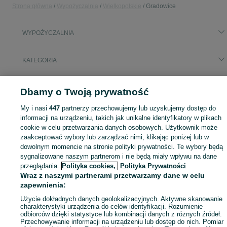
Strona główna
Wypożyczalnia
Wielkopolskie
Gradowice
WYPOŻYCZALNIA
KATEGORIA
Skorzystaj z największego serwisu ogłoszeniowego - Gradowice i okolice! - kupuj lub sprzedawaj jeszcze wygodniej w kategorii Wypożyczalnia!
Zobacz Więc
Dbamy o Twoją prywatność
My i nasi
447
partnerzy przechowujemy lub uzyskujemy dostęp do
Mapa kategorii
informacji na urządzeniu, takich jak unikalne identyfikatory w plikach
Mapa miejscowości
cookie w celu przetwarzania danych osobowych. Użytkownik może
Mapa ministron
zaakceptować wybory lub zarządzać nimi, klikając poniżej lub w
dowolnym momencie na stronie polityki prywatności. Te wybory będą
Popularne wyszukiwania
sygnalizowane naszym partnerom i nie będą miały wpływu na dane
przeglądania.
Polityka cookies,
Polityka Prywatności
Wraz z naszymi partnerami przetwarzamy dane w celu
zapewnienia:
Użycie dokładnych danych geolokalizacyjnych. Aktywne skanowanie
charakterystyki urządzenia do celów identyfikacji. Rozumienie
odbiorców dzięki statystyce lub kombinacji danych z różnych źródeł.
Przechowywanie informacji na urządzeniu lub dostęp do nich. Pomiar