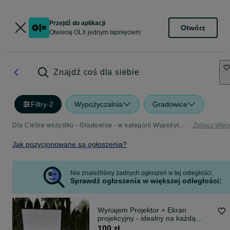
Przejdź do aplikacji
Otwórz
Otwieraj OLX jednym tapnięciem
Znajdź coś dla siebie
Filtry
·
2
Wypożyczalnia
Gradowice
Dla Ciebie wszystko - Gradowice - w kategorii Wypożyczalnia
Zobacz Więc
Jak pozycjonowane są ogłoszenia?
Nie znaleźliśmy żadnych ogłoszeń w tej odległości.
Sprawdź ogłoszenia w większej odległości:
Wynajem Projektor + Ekran
projekcyjny - idealny na każdą
okazję!
100 zł