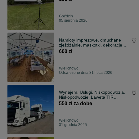
Goździn
05 sierpnia 2026
Namioty imprezowe, dmuchane
zjeżdżalnie, maskotki, dekoracje -
wynajem
600 zł
Wielichowo
Odświeżono dnia 31 lipca 2026
Wynajem, Usługi, Niskopodwozia,
Niskopodwozie, Laweta TIR
Wolsztyn
550 zł za dobę
Wielichowo
31 grudnia 2025