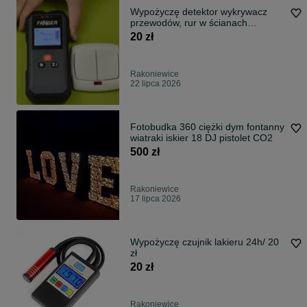
Wypożyczę detektor wykrywacz
przewodów, rur w ścianach
20zł./24h
20 zł
Rakoniewice
22 lipca 2026
Fotobudka 360 ciężki dym fontanny
wiatraki iskier 18 DJ pistolet CO2
500 zł
Rakoniewice
17 lipca 2026
Wypożyczę czujnik lakieru 24h/ 20
zł
20 zł
Rakoniewice