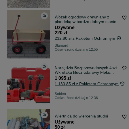
Wózek ogrodowy drewniany z
plandeką w bardzo dobrym stanie
Używane
220 zł
232,80 zł z Pakietem Ochronnym
Stargard
Odświeżono dzisiaj o 12:55
Narzędzia Bezprzewodowych 4szt
Wkrętaka klucz udarowy Fleks
Wiertarko-Wkrętarka Udarowa 4x
1 095 zł
6Ah LG do MILWAUKEE
1 130,85 zł z Pakietem Ochronnym
Sobień
Odświeżono dzisiaj o 12:36
Wiertnica do wiercenia studni
Używane
50 zł