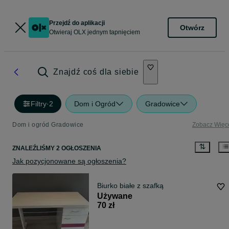
Przejdź do aplikacji
Otwórz
Otwieraj OLX jednym tapnięciem
Znajdź coś dla siebie
Filtry
·
2
Dom i Ogród
Gradowice
Dom i ogród Gradowice
Zobacz Więc
ZNALEŹLIŚMY 2 OGŁOSZENIA
Jak pozycjonowane są ogłoszenia?
Biurko białe z szafką
Używane
70 zł