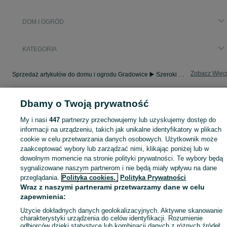
DOM I OGRÓD
KATEGORIA
Zobacz Więc
Sprzedaż artykułów do domu i ogrodu Gradowice ▶️ Szeroki wybór modeli i materiałów ✅ Nowe i używane w atrakcyjnych cenach ☝ Sprawdź oferty na OLX.pl!
Mapa kategorii
Dbamy o Twoją prywatność
Mapa miejscowości
My i nasi
447
partnerzy przechowujemy lub uzyskujemy dostęp do
Mapa ministron
informacji na urządzeniu, takich jak unikalne identyfikatory w plikach
cookie w celu przetwarzania danych osobowych. Użytkownik może
Popularne wyszukiwania
zaakceptować wybory lub zarządzać nimi, klikając poniżej lub w
dowolnym momencie na stronie polityki prywatności. Te wybory będą
sygnalizowane naszym partnerom i nie będą miały wpływu na dane
przeglądania.
Polityka cookies,
Polityka Prywatności
Wraz z naszymi partnerami przetwarzamy dane w celu
zapewnienia:
Użycie dokładnych danych geolokalizacyjnych. Aktywne skanowanie
charakterystyki urządzenia do celów identyfikacji. Rozumienie
odbiorców dzięki statystyce lub kombinacji danych z różnych źródeł.