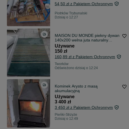
54,50 zł z Pakietem Ochronnym
Piotrków Trybunalski
Dzisiaj o 12:27
MAISON DU MONDE piekny dywan
140x200 welna juta naturalny
BOHO SHABBY CHIC
Używane
150 zł
160,89 zł z Pakietem Ochronnym
Tworków
Odświeżono dzisiaj o 12:24
Kominek Arysto z masą
akumulacyjną
Używane
3 400 zł
3 450 zł z Pakietem Ochronnym
Pieńki-Strzyże
Dzisiaj o 12:49