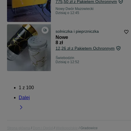
775,50 zł z Pakietem Ochronnym
Nowy Dwór Mazowiecki
Dzisiaj o 12:45
solniczka i pieprzniczka
Nowe
8 zł
12,26 zł z Pakietem Ochronnym
Świebodzin
Dzisiaj o 12:52
1
z
100
Dalej
Strona główna
Dom i Ogród
Wielkopolskie
Gradowice