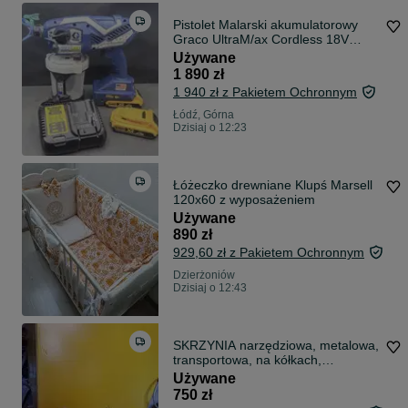
Pistolet Malarski akumulatorowy
Graco UltraM/ax Cordless 18V
17P258. 2*Aku Dewalt
Używane
1 890 zł
1 940 zł z Pakietem Ochronnym
Łódź, Górna
Dzisiaj o 12:23
Łóżeczko drewniane Klupś Marsell
120x60 z wyposażeniem
Używane
890 zł
929,60 zł z Pakietem Ochronnym
Dzierżoniów
Dzisiaj o 12:43
SKRZYNIA narzędziowa, metalowa,
transportowa, na kółkach,
zamykana, na halę i warsztat,
Używane
bardzo pojemna
750 zł