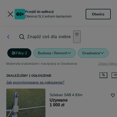
Przejdź do aplikacji
Otwórz
Otwieraj OLX jednym tapnięciem
Znajdź coś dla siebie
Filtry
·
2
Budowa i Remont
Gradowice
Materiały budowlane i narzędzia w Gradowice
Zobacz Więc
ZNALEŹLIŚMY 1 OGŁOSZENIE
Jak pozycjonowane są ogłoszenia?
Szlaban SAB 4.83m
Używane
1 000 zł