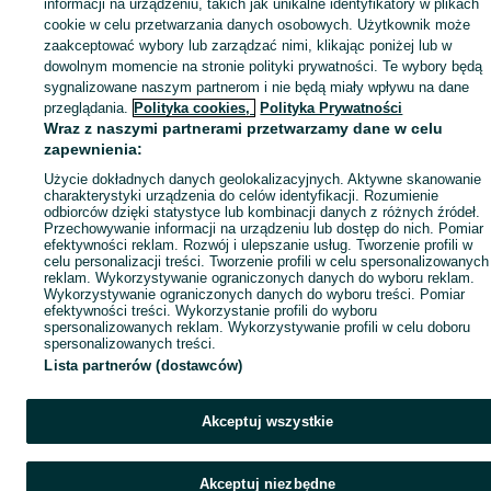
informacji na urządzeniu, takich jak unikalne identyfikatory w plikach
Mapa ministron
cookie w celu przetwarzania danych osobowych. Użytkownik może
zaakceptować wybory lub zarządzać nimi, klikając poniżej lub w
Popularne wyszukiwania
dowolnym momencie na stronie polityki prywatności. Te wybory będą
sygnalizowane naszym partnerom i nie będą miały wpływu na dane
przeglądania.
Polityka cookies,
Polityka Prywatności
Wraz z naszymi partnerami przetwarzamy dane w celu
zapewnienia:
Użycie dokładnych danych geolokalizacyjnych. Aktywne skanowanie
charakterystyki urządzenia do celów identyfikacji. Rozumienie
odbiorców dzięki statystyce lub kombinacji danych z różnych źródeł.
Przechowywanie informacji na urządzeniu lub dostęp do nich. Pomiar
efektywności reklam. Rozwój i ulepszanie usług. Tworzenie profili w
celu personalizacji treści. Tworzenie profili w celu spersonalizowanych
reklam. Wykorzystywanie ograniczonych danych do wyboru reklam.
Wykorzystywanie ograniczonych danych do wyboru treści. Pomiar
efektywności treści. Wykorzystanie profili do wyboru
spersonalizowanych reklam. Wykorzystywanie profili w celu doboru
spersonalizowanych treści.
Lista partnerów (dostawców)
Akceptuj wszystkie
Akceptuj niezbędne