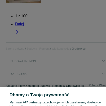
1
z
100
Dalej
Strona główna
Budowa i Remont
Wielkopolskie
Gradowice
BUDOWA I REMONT
KATEGORIA
Zobacz Więc
Aktualne oferty z kategorii Budowa i Remont w Gradowice blisko Ciebie ➤ Kupuj nowe lub używane w dobrej cenie, przeglądaj lokalne ogłoszenia ☝ Szybkie kupno i sprzedaż na OLX.pl
Dbamy o Twoją prywatność
Mapa kategorii
My i nasi
447
partnerzy przechowujemy lub uzyskujemy dostęp do
Mapa miejscowości