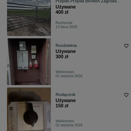
Przęsło Przęsła BRAMA Zagroda
(180x300cm)
Używane
400 zł
Ruchocice
13 lipca 2026
Rozdzielnia
Używane
300 zł
Wielichowo
02 sierpnia 2026
Rozłącznik
Używane
150 zł
Wielichowo
02 sierpnia 2026