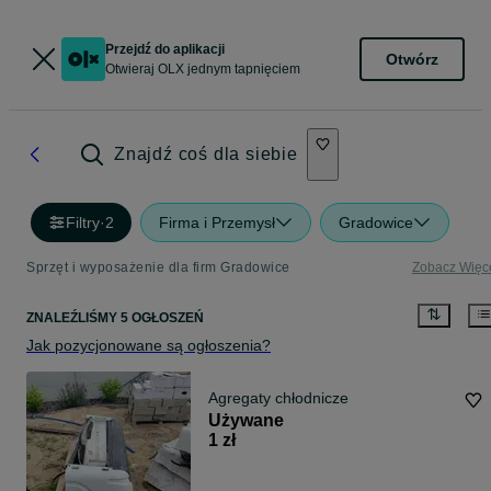
Przejdź do aplikacji
Otwórz
Otwieraj OLX jednym tapnięciem
Znajdź coś dla siebie
Filtry
·
2
Firma i Przemysł
Gradowice
Sprzęt i wyposażenie dla firm Gradowice
Zobacz Więc
ZNALEŹLIŚMY 5 OGŁOSZEŃ
Jak pozycjonowane są ogłoszenia?
Agregaty chłodnicze
Używane
1 zł