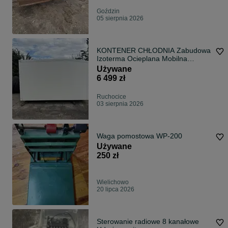
Goździn
05 sierpnia 2026
KONTENER CHŁODNIA Zabudowa
Izoterma Ocieplana Mobilna
SAUNA IDEALNA!
Używane
6 499 zł
Ruchocice
03 sierpnia 2026
Waga pomostowa WP-200
Używane
250 zł
Wielichowo
20 lipca 2026
Sterowanie radiowe 8 kanałowe