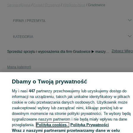
Strona główna
Firma i Przemysł
Wielkopolskie
Gradowice
FIRMA I PRZEMYSŁ
KATEGORIA
Zobacz Więc
Sprzedaż sprzętu i wyposażenia dla firm Gradowice ▶️ maszyny, biuro i inne ✅ Nowe i używane w atrakcyjnych cenach ✌ Sprawdź oferty na OLX.pl!
Mapa kategorii
Mapa miejscowości
Dbamy o Twoją prywatność
Mapa ministron
Popularne wyszukiwania
My i nasi
447
partnerzy przechowujemy lub uzyskujemy dostęp do
informacji na urządzeniu, takich jak unikalne identyfikatory w plikach
cookie w celu przetwarzania danych osobowych. Użytkownik może
zaakceptować wybory lub zarządzać nimi, klikając poniżej lub w
dowolnym momencie na stronie polityki prywatności. Te wybory będą
sygnalizowane naszym partnerom i nie będą miały wpływu na dane
przeglądania.
Polityka cookies,
Polityka Prywatności
Wraz z naszymi partnerami przetwarzamy dane w celu