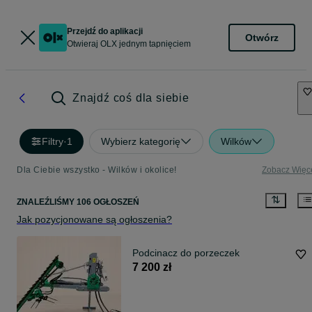
Przejdź do aplikacji
Otwórz
Otwieraj OLX jednym tapnięciem
Znajdź coś dla siebie
Filtry
·
1
Wybierz kategorię
Wilków
Dla Ciebie wszystko - Wilków i okolice!
Zobacz Więc
ZNALEŹLIŚMY 106 OGŁOSZEŃ
Jak pozycjonowane są ogłoszenia?
Podcinacz do porzeczek
7 200 zł