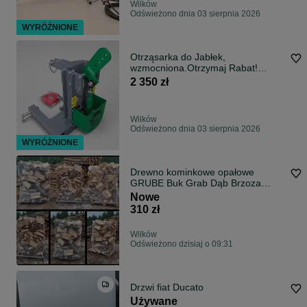
Wilków
Odświeżono dnia 03 sierpnia 2026
WYRÓŻNIONE
Otrząsarka do Jabłek,
wzmocniona.Otrzymaj Rabat!
Otrzasarka.
2 350 zł
Wilków
Odświeżono dnia 03 sierpnia 2026
WYRÓŻNIONE
Drewno kominkowe opałowe
GRUBE Buk Grab Dąb Brzoza
suche świeże na paletach 1,7 mp
Nowe
FAKTURA/PARAGON
310 zł
Wilków
Odświeżono dzisiaj o 09:31
Drzwi fiat Ducato
Używane