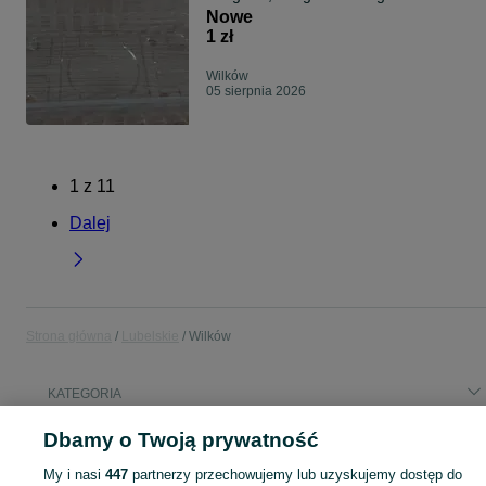
Nowe
1 zł
Wilków
05 sierpnia 2026
1
z
11
Dalej
Strona główna
Lubelskie
Wilków
KATEGORIA
Dbamy o Twoją prywatność
Popularne wyszukiwania
mauzer
działka rolna
cross 250
mrf 140 rc big
praca
My i nasi
447
partnerzy przechowujemy lub uzyskujemy dostęp do