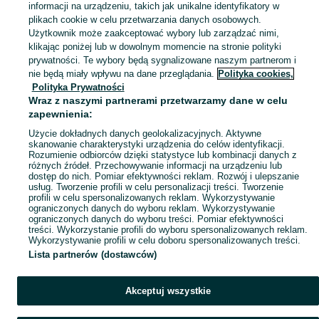
informacji na urządzeniu, takich jak unikalne identyfikatory w
plikach cookie w celu przetwarzania danych osobowych.
Skorzystaj z największego serwisu ogłoszeniowego - Wilków i okolice! Kupuj to, czego pragniesz i sprzedawaj to, czego już nie potrzebujesz!
Zobacz Więc
Użytkownik może zaakceptować wybory lub zarządzać nimi,
klikając poniżej lub w dowolnym momencie na stronie polityki
prywatności. Te wybory będą sygnalizowane naszym partnerom i
Mapa kategorii
nie będą miały wpływu na dane przeglądania.
Polityka cookies,
Mapa miejscowości
Polityka Prywatności
Wraz z naszymi partnerami przetwarzamy dane w celu
Mapa ministron
zapewnienia:
Popularne wyszukiwania
Użycie dokładnych danych geolokalizacyjnych. Aktywne
skanowanie charakterystyki urządzenia do celów identyfikacji.
Rozumienie odbiorców dzięki statystyce lub kombinacji danych z
różnych źródeł. Przechowywanie informacji na urządzeniu lub
dostęp do nich. Pomiar efektywności reklam. Rozwój i ulepszanie
usług. Tworzenie profili w celu personalizacji treści. Tworzenie
profili w celu spersonalizowanych reklam. Wykorzystywanie
ograniczonych danych do wyboru reklam. Wykorzystywanie
ograniczonych danych do wyboru treści. Pomiar efektywności
treści. Wykorzystanie profili do wyboru spersonalizowanych reklam.
Wykorzystywanie profili w celu doboru spersonalizowanych treści.
Lista partnerów (dostawców)
Akceptuj wszystkie