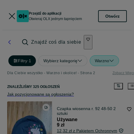
Przejdź do aplikacji
Otwórz
Otwieraj OLX jednym tapnięciem
Znajdź coś dla siebie
Filtry
·
1
Wybierz kategorię
Warzno
Dla Ciebie wszystko - Warzno i okolice! - Strona 2
Zobacz Więc
ZNALEŹLIŚMY 325 OGŁOSZEŃ
Jak pozycjonowane są ogłoszenia?
Czapka wiosenna r. 92 48-50 2
sztuki
Używane
9 zł
12,32 zł z Pakietem Ochronnym