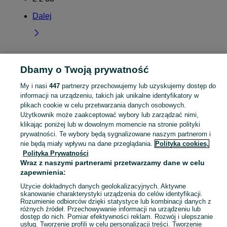
Dalej
Dbamy o Twoją prywatność
Strona główna
Pomorskie
Warzno
My i nasi
447
partnerzy przechowujemy lub uzyskujemy dostęp do
informacji na urządzeniu, takich jak unikalne identyfikatory w
KATEGORIA
plikach cookie w celu przetwarzania danych osobowych.
Użytkownik może zaakceptować wybory lub zarządzać nimi,
Skorzystaj z największego serwisu ogłoszeniowego - Warzno i okolice! Kupuj to, czego pragniesz i sprzedawaj to, czego już nie potrzebujesz!
Zobacz Więc
klikając poniżej lub w dowolnym momencie na stronie polityki
prywatności. Te wybory będą sygnalizowane naszym partnerom i
nie będą miały wpływu na dane przeglądania.
Polityka cookies,
Mapa kategorii
Polityka Prywatności
Mapa miejscowości
Wraz z naszymi partnerami przetwarzamy dane w celu
Mapa ministron
zapewnienia:
Popularne wyszukiwania
Użycie dokładnych danych geolokalizacyjnych. Aktywne
skanowanie charakterystyki urządzenia do celów identyfikacji.
Rozumienie odbiorców dzięki statystyce lub kombinacji danych z
różnych źródeł. Przechowywanie informacji na urządzeniu lub
dostęp do nich. Pomiar efektywności reklam. Rozwój i ulepszanie
usług. Tworzenie profili w celu personalizacji treści. Tworzenie