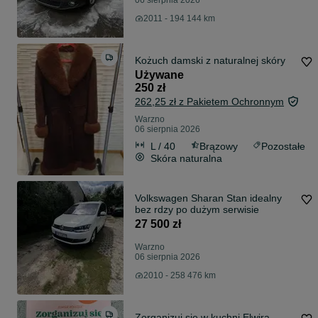
06 sierpnia 2026
2011 - 194 144 km
Kożuch damski z naturalnej skóry
Używane
250 zł
262,25 zł z Pakietem Ochronnym
Warzno
06 sierpnia 2026
L / 40
Brązowy
Pozostałe
Skóra naturalna
Volkswagen Sharan Stan idealny
bez rdzy po dużym serwisie
27 500 zł
Warzno
06 sierpnia 2026
2010 - 258 476 km
Zorganizuj się w kuchni Elwira