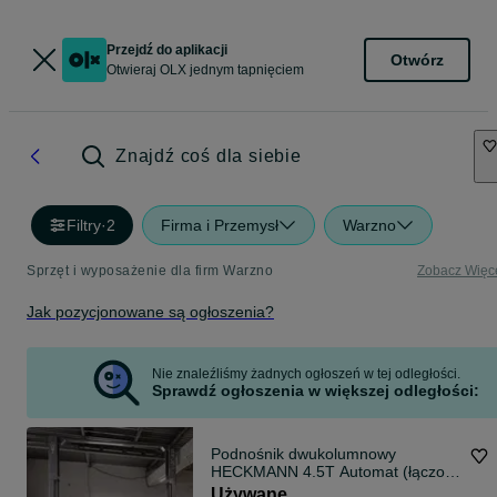
Przejdź do aplikacji
Otwórz
Otwieraj OLX jednym tapnięciem
Znajdź coś dla siebie
Filtry
·
2
Firma i Przemysł
Warzno
Sprzęt i wyposażenie dla firm Warzno
Zobacz Więc
Jak pozycjonowane są ogłoszenia?
Nie znaleźliśmy żadnych ogłoszeń w tej odległości.
Sprawdź ogłoszenia w większej odległości:
Podnośnik dwukolumnowy
HECKMANN 4.5T Automat (łączony
górą) F VAT23%
Używane