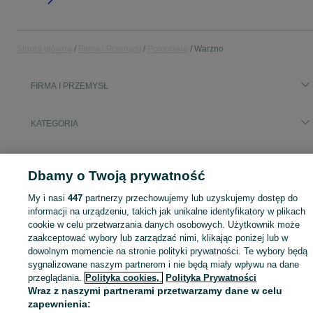
Strona główna
Firma i Przemysł
Pomorskie
Warzno
FIRMA I PRZEMYSŁ
KATEGORIA
Zobacz Więc
Sprzedaż sprzętu i wyposażenia dla firm Warzno ▶️ maszyny, biuro i inne ✅ Nowe i używane w atrakcyjnych cenach ✌ Sprawdź oferty na OLX.pl!
Dbamy o Twoją prywatność
Mapa kategorii
My i nasi
447
partnerzy przechowujemy lub uzyskujemy dostęp do
informacji na urządzeniu, takich jak unikalne identyfikatory w plikach
Mapa miejscowości
cookie w celu przetwarzania danych osobowych. Użytkownik może
Mapa ministron
zaakceptować wybory lub zarządzać nimi, klikając poniżej lub w
Popularne wyszukiwania
dowolnym momencie na stronie polityki prywatności. Te wybory będą
sygnalizowane naszym partnerom i nie będą miały wpływu na dane
przeglądania.
Polityka cookies,
Polityka Prywatności
Wraz z naszymi partnerami przetwarzamy dane w celu
zapewnienia: