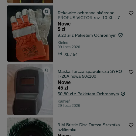
Rękawice ochronne skórzane
PROFUS VICTOR roz. 10 XL - 7
sztuk
Nowe
5 zł
9,20 zł z Pakietem Ochronnym
Kielno
09 lipca 2026
XL / 54
Maska Tarcza spawalnicza SYRO
T-20A nowa 50x100
Nowe
45 zł
50,80 zł z Pakietem Ochronnym
Kamień
29 lipca 2026
3 M Bristle Disc Tarcza Szczotka
szlifierska
Nowe