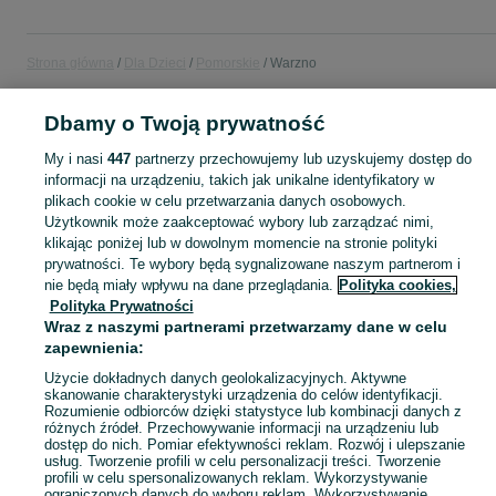
Strona główna
Dla Dzieci
Pomorskie
Warzno
Dbamy o Twoją prywatność
DLA DZIECI
My i nasi
447
partnerzy przechowujemy lub uzyskujemy dostęp do
informacji na urządzeniu, takich jak unikalne identyfikatory w
KATEGORIA
plikach cookie w celu przetwarzania danych osobowych.
Użytkownik może zaakceptować wybory lub zarządzać nimi,
Zakupy dla Twojej pociechy mogą być dziecinnie proste! Znajdź to, czego potrzebujesz w kategorii Dla Dzieci na OLX - Warzno i okolice!
Zobacz Więc
klikając poniżej lub w dowolnym momencie na stronie polityki
prywatności. Te wybory będą sygnalizowane naszym partnerom i
nie będą miały wpływu na dane przeglądania.
Polityka cookies,
Mapa kategorii
Polityka Prywatności
Mapa miejscowości
Wraz z naszymi partnerami przetwarzamy dane w celu
Mapa ministron
zapewnienia:
Popularne wyszukiwania
Użycie dokładnych danych geolokalizacyjnych. Aktywne
skanowanie charakterystyki urządzenia do celów identyfikacji.
Rozumienie odbiorców dzięki statystyce lub kombinacji danych z
różnych źródeł. Przechowywanie informacji na urządzeniu lub
dostęp do nich. Pomiar efektywności reklam. Rozwój i ulepszanie
usług. Tworzenie profili w celu personalizacji treści. Tworzenie
profili w celu spersonalizowanych reklam. Wykorzystywanie
ograniczonych danych do wyboru reklam. Wykorzystywanie