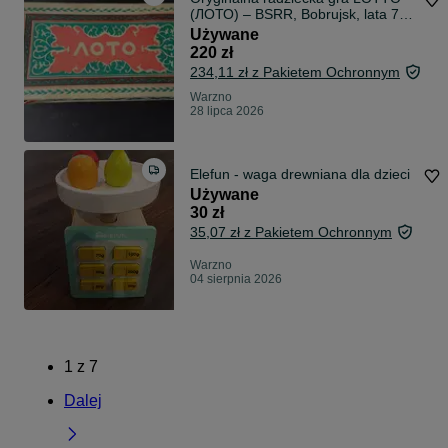
(ЛОТО) – BSRR, Bobrujsk, lata 70.
– komplet 90 beczułek, 24 karty
Używane
220 zł
234,11 zł z Pakietem Ochronnym
Warzno
28 lipca 2026
Elefun - waga drewniana dla dzieci
Używane
30 zł
35,07 zł z Pakietem Ochronnym
Warzno
04 sierpnia 2026
1
z
7
Dalej