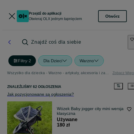
Przejdź do aplikacji
Otwórz
Otwieraj OLX jednym tapnięciem
Znajdź coś dla siebie
Filtry
·
2
Dla Dzieci
Warzno
Wszystko dla dziecka - Warzno - artykuły, akcesoria i zabawki dla dzieci w Twojej okolicy
Zobacz Więc
ZNALEŹLIŚMY 62 OGŁOSZENIA
Jak pozycjonowane są ogłoszenia?
Wózek Baby jogger city mini wersja
klasyczna
Używane
180 zł