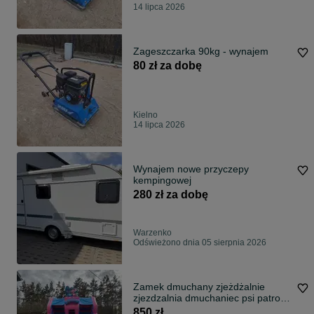
14 lipca 2026
Zageszczarka 90kg - wynajem
80 zł za dobę
Kielno
14 lipca 2026
Wynajem nowe przyczepy
kempingowej
280 zł za dobę
Warzenko
Odświeżono dnia 05 sierpnia 2026
Zamek dmuchany zjeżdżalnie
zjezdzalnia dmuchaniec psi patrol
stitch fortnite minecraft Żukowo
850 zł