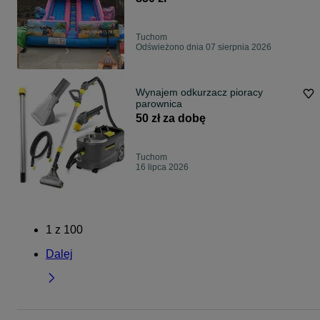
Kartuzy Trójmiasto wynajem
dmuchanych atrakcji ślizg
Tuchom
Odświeżono dnia 07 sierpnia 2026
Wynajem odkurzacz pioracy
parownica
50 zł za dobę
Tuchom
16 lipca 2026
1
z
100
Dalej