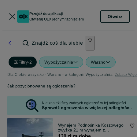
Przejdź do aplikacji
Otwórz
Otwieraj OLX jednym tapnięciem
Znajdź coś dla siebie
Filtry
·
2
Wypożyczalnia
Warzno
Dla Ciebie wszystko - Warzno - w kategorii Wypożyczalnia
Zobacz Więc
Jak pozycjonowane są ogłoszenia?
Nie znaleźliśmy żadnych ogłoszeń w tej odległości.
Sprawdź ogłoszenia w większej odległości:
Wynajem Podnośnika Koszowego
zwyżka 21 m wynajem z
operatorem 130 zł/h
130 zł za dobę