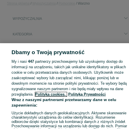
Strona główna
Wypożyczalnia
Pomorskie
Warzno
WYPOŻYCZALNIA
KATEGORIA
Skorzystaj z największego serwisu ogłoszeniowego - Warzno i okolice! - kupuj lub sprzedawaj jeszcze wygodniej w kategorii Wypożyczalnia!
Zobacz Więc
Dbamy o Twoją prywatność
My i nasi
447
partnerzy przechowujemy lub uzyskujemy dostęp do
Mapa kategorii
informacji na urządzeniu, takich jak unikalne identyfikatory w plikach
Mapa miejscowości
cookie w celu przetwarzania danych osobowych. Użytkownik może
Mapa ministron
zaakceptować wybory lub zarządzać nimi, klikając poniżej lub w
dowolnym momencie na stronie polityki prywatności. Te wybory będą
Popularne wyszukiwania
sygnalizowane naszym partnerom i nie będą miały wpływu na dane
przeglądania.
Polityka cookies,
Polityka Prywatności
Wraz z naszymi partnerami przetwarzamy dane w celu
zapewnienia:
Użycie dokładnych danych geolokalizacyjnych. Aktywne skanowanie
charakterystyki urządzenia do celów identyfikacji. Rozumienie
odbiorców dzięki statystyce lub kombinacji danych z różnych źródeł.
Przechowywanie informacji na urządzeniu lub dostęp do nich. Pomiar