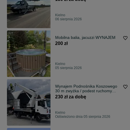
Kielno
06 sierpnia 2026
Mobilna balia, jacuzzi WYNAJEM
200 zł
Kielno
05 sierpnia 2026
Wynajem Podnośnika Koszowego
30 m zwyżka / podest ruchomy
wynajem z operatorem 230 zł/h
230 zł za dobę
Kielno
Odświeżono dnia 05 sierpnia 2026