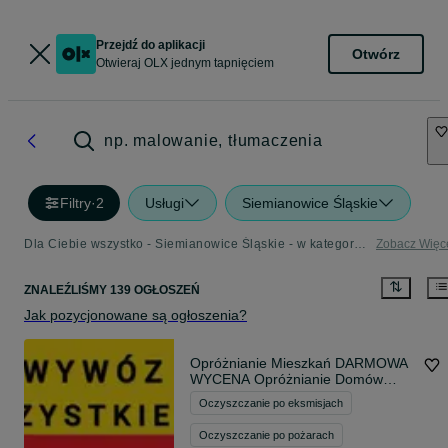
Przejdź do aplikacji
Otwórz
Otwieraj OLX jednym tapnięciem
np. malowanie, tłumaczenia
Filtry
·
2
Usługi
Siemianowice Śląskie
Dla Ciebie wszystko - Siemianowice Śląskie - w kategorii Usługi
Zobacz Więc
ZNALEŹLIŚMY 139 OGŁOSZEŃ
Jak pozycjonowane są ogłoszenia?
Opróżnianie Mieszkań DARMOWA
WYCENA Opróżnianie Domów
Piwnic Strychów TRANSPORT
Oczyszczanie po eksmisjach
Wywóz Gruzu Wywóz Gabarytów
Śmieci TANIEJ OD KONTENERA
Oczyszczanie po pożarach