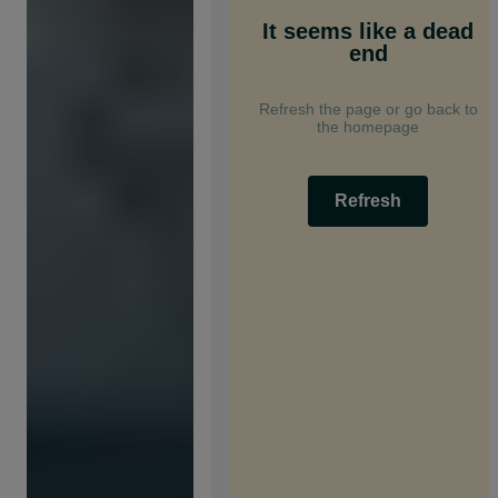
It seems like a dead
end
Refresh the page or go back to
the homepage
Refresh