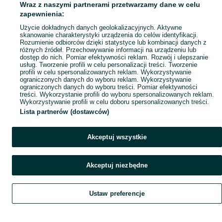
Wraz z naszymi partnerami przetwarzamy dane w celu
zapewnienia:
Użycie dokładnych danych geolokalizacyjnych. Aktywne
skanowanie charakterystyki urządzenia do celów identyfikacji.
Rozumienie odbiorców dzięki statystyce lub kombinacji danych z
różnych źródeł. Przechowywanie informacji na urządzeniu lub
dostęp do nich. Pomiar efektywności reklam. Rozwój i ulepszanie
usług. Tworzenie profili w celu personalizacji treści. Tworzenie
profili w celu spersonalizowanych reklam. Wykorzystywanie
ograniczonych danych do wyboru reklam. Wykorzystywanie
ograniczonych danych do wyboru treści. Pomiar efektywności
treści. Wykorzystanie profili do wyboru spersonalizowanych reklam.
Wykorzystywanie profili w celu doboru spersonalizowanych treści.
Lista partnerów (dostawców)
Akceptuj wszystkie
Akceptuj niezbędne
Ustaw preferencje
Szukaj
Home
Home
Obserwujesz
Favorite
Favorite
Dodaj
List it
List it
Chat
Chat
Czat
My OLX
My OLX
Konto