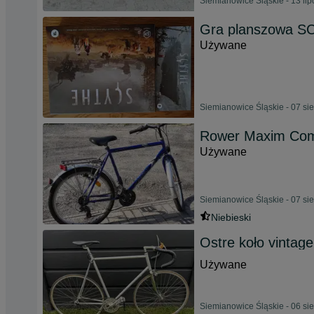
Siemianowice Śląskie - 13 li
Gra planszowa SC
Używane
Siemianowice Śląskie - 07 si
Rower Maxim Compl
Używane
Siemianowice Śląskie - 07 si
Niebieski
Ostre koło vinta
Używane
Siemianowice Śląskie - 06 si