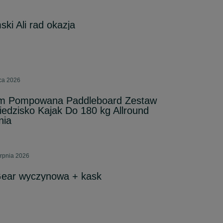
ki Ali rad okazja
pca 2026
m Pompowana Paddleboard Zestaw
edzisko Kajak Do 180 kg Allround
nia
erpnia 2026
Gear wyczynowa + kask