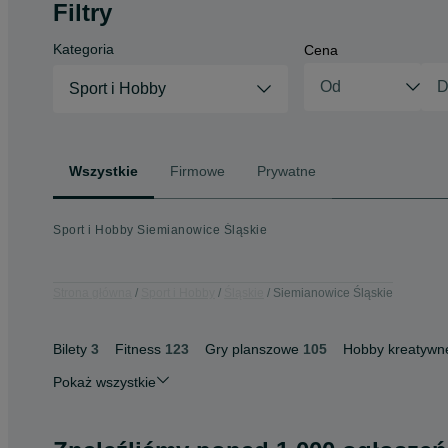
Filtry
Kategoria
Cena
Sport i Hobby
Wszystkie
Firmowe
Prywatne
Sport i Hobby Siemianowice Śląskie
Strona główna
Sport i Hobby
Śląskie
Siemianowice Śląskie
Bilety
3
Fitness
123
Gry planszowe
105
Hobby kreatywn
Pokaż wszystkie