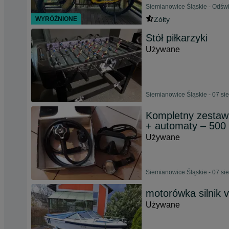
Siemianowice Śląskie - Odświ
WYRÓŻNIONE
Żółty
Stół piłkarzyki
Używane
Siemianowice Śląskie - 07 si
Kompletny zestaw 
+ automaty – 500 
Używane
Siemianowice Śląskie - 07 si
motorówka silnik v
Używane