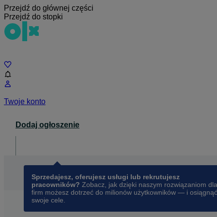
Przejdź do głównej części
Przejdź do stopki
Czat
Twoje konto
Dodaj ogłoszenie
Dla biznesu
opens in a new tab
Sprzedajesz, oferujesz usługi lub rekrutujesz
pracowników?
Zobacz, jak dzięki naszym rozwiązaniom dl
firm możesz dotrzeć do milionów użytkowników — i osiągną
swoje cele.