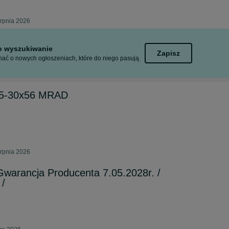
erpnia 2026
to wyszukiwanie
Zapisz
ać o nowych ogłoszeniach, które do niego pasują.
y 5-30x56 MRAD
erpnia 2026
warancja Producenta 7.05.2028r. /
 /