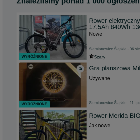
Znaleźliśmy
ponad
1 000 ogłoszeń
Rower elektryczn
17.5Ah 840Wh 13
Nowe
Siemianowice Śląskie - 06 si
WYRÓŻNIONE
Szary
Gra planszowa Mil
Używane
Siemianowice Śląskie - 11 li
WYRÓŻNIONE
Rower Merida BI
Jak nowe