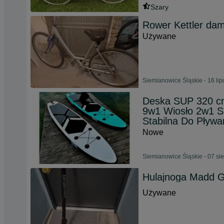
Szary
Rower Kettler dams
Używane
Siemianowice Śląskie - 16 li
Deska SUP 320 c
9w1 Wiosło 2w1 Si
Stabilna Do Pływa
Nowe
Siemianowice Śląskie - 07 si
Hulajnoga Madd 
Używane