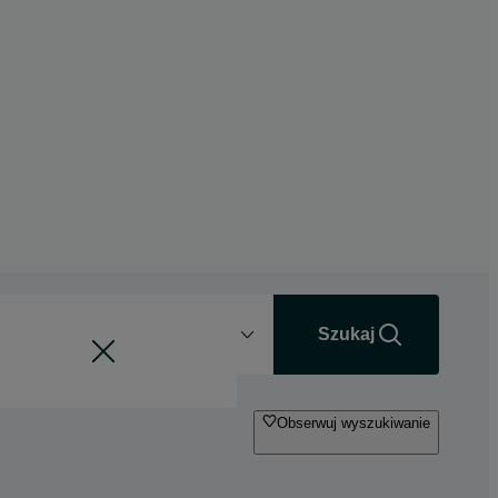
Odległość
+0 km
Szukaj
Obserwuj wyszukiwanie