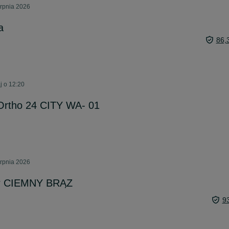
erpnia 2026
a
86,
j o 12:20
 Ortho 24 CITY WA- 01
erpnia 2026
or CIEMNY BRĄZ
9