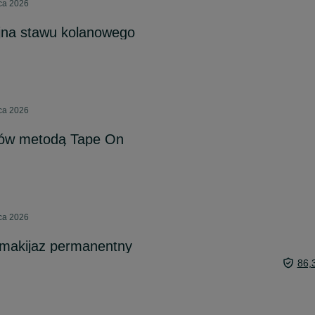
pca 2026
jna stawu kolanowego
pca 2026
sów metodą Tape On
pca 2026
i makijaz permanentny
86,