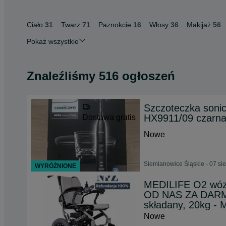
Ciało
31
Twarz
71
Paznokcie
16
Włosy
36
Makijaż
56
Pokaż wszystkie
Znaleźliśmy 516 ogłoszeń
Szczoteczka sonic
HX9911/09 czarn
Dostawa gratis
Nowe
Siemianowice Śląskie - 07 si
WYRÓŻNIONE
MEDILIFE O2 wóz
OD NAS ZA DARMO
składany, 20kg 
Nowe