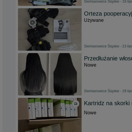
Siemianowice Śląskie - 16 li
Orteza pooperacy
Używane
Siemianowice Śląskie - 23 li
Przedłużanie wło
Nowe
Siemianowice Śląskie - 29 li
Kartridz na skork
Nowe