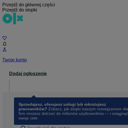
Przejdź do głównej części
Przejdź do stopki
Czat
Twoje konto
Dodaj ogłoszenie
Dla biznesu
opens in a new tab
Sprzedajesz, oferujesz usługi lub rekrutujesz
pracowników?
Zobacz, jak dzięki naszym rozwiązaniom dl
firm możesz dotrzeć do milionów użytkowników — i osiągną
swoje cele.