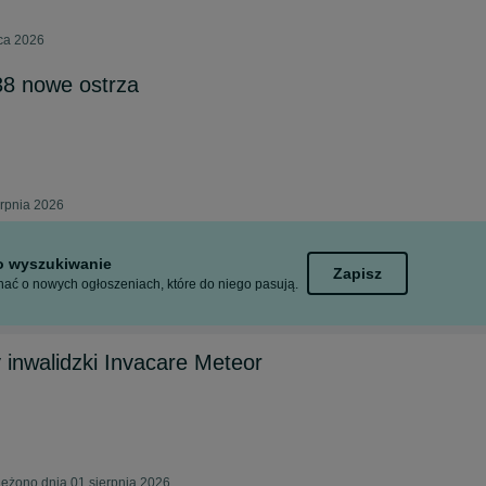
pca 2026
8 nowe ostrza
erpnia 2026
to wyszukiwanie
Zapisz
ać o nowych ogłoszeniach, które do niego pasują.
 inwalidzki Invacare Meteor
eżono dnia 01 sierpnia 2026