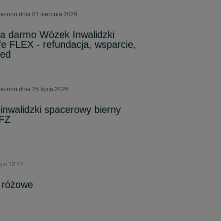
eżono dnia 01 sierpnia 2026
za darmo Wózek Inwalidzki
fe FLEX - refundacja, wsparcie,
med
eżono dnia 25 lipca 2026
nwalidzki spacerowy bierny
NFZ
j o 12:42
 różowe