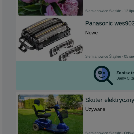
Siemianowice Śląskie - 13 li
Panasonic wes903
Nowe
Siemianowice Śląskie - 05 si
Zapisz 
Damy Ci zn
Skuter elektryczny
Używane
Siemianowice Śląskie - Odświ