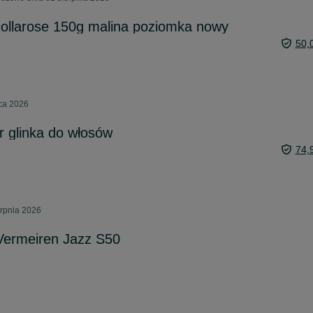
collarose 150g malina poziomka nowy
50,
pca 2026
 glinka do włosów
74,
erpnia 2026
Vermeiren Jazz S50