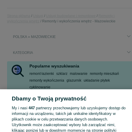
Strona główna
Usługi
Usługi budowlane i remontowe
Remonty i
wykończenia wnętrz
Remonty i wykończenia wnętrz - Mazowieckie
POLSKA » MAZOWIECKIE
KATEGORIA
Popularne wyszukiwania
remont łazienki
szklarz
malowanie
remonty mieszkań
remonty wykończenia
glazurnik
układanie płytek
cyklinowanie
Zobacz Więcej
Dbamy o Twoją prywatność
My i nasi
447
partnerzy przechowujemy lub uzyskujemy dostęp do
Poszukujesz wykonawców od remontów i wykończeń wnętrz? Na OLX Usługi znajdziesz oferty dopasowane do Twoich potrzeb w okolicy miejscowości Mazowieckie.
Zobacz Więc
informacji na urządzeniu, takich jak unikalne identyfikatory w
plikach cookie w celu przetwarzania danych osobowych.
Użytkownik może zaakceptować wybory lub zarządzać nimi,
Mapa kategorii
klikając poniżej lub w dowolnym momencie na stronie polityki