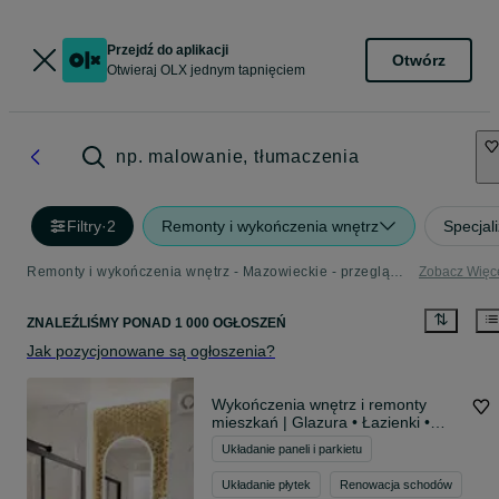
Przejdź do aplikacji
Otwórz
Otwieraj OLX jednym tapnięciem
np. malowanie, tłumaczenia
Filtry
·
2
Remonty i wykończenia wnętrz
Specjal
Remonty i wykończenia wnętrz - Mazowieckie - przeglądaj ogłoszenia w kategorii Budowa i Remont
Zobacz Więc
ZNALEŹLIŚMY
PONAD
1 000 OGŁOSZEŃ
Jak pozycjonowane są ogłoszenia?
Wykończenia wnętrz i remonty
mieszkań | Glazura • Łazienki •
Warszawa i okolice
Układanie paneli i parkietu
Układanie płytek
Renowacja schodów