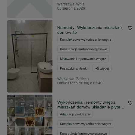
Warszawa, Wola
05 sierpnia 2026
Remonty -Wykończenia mieszkań,
domów itp
Kompleksowe wykończenie wnętrz
Konstrukcje kartonowo-gipsowe
Malowanie i tapetowanie wnętrz
Posadzki i wylewki
+
5
więcej
Warszawa, Żoliborz
Odświeżono dzisiaj o 02:40
Wykończenia i remonty wnętrz
mieszkań domów układanie płytek
glazury gresu paneli malowanie
Adaptacja poddasza
szpachlowanie gładzie gipsowe
glazurnik hydraulik malarz
Kompleksowe wykończenie wnętrz
Konstrukcje kartonowo-gipsowe