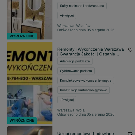
Sufity napinane i podwieszane
+
9
więcej
Warszawa, Wilanów
Odświeżono dnia 05 sierpnia 2026
WYRÓŻNIONE
Remonty i Wykończenia Warszawa
| Gwarancja Jakości | Ostatnie
Terminy
Adaptacja poddasza
Cyklinowanie parkietu
Kompleksowe wykończenie wnętrz
Konstrukcje kartonowo-gipsowe
+
9
więcej
Warszawa, Wola
Odświeżono dnia 05 sierpnia 2026
WYRÓŻNIONE
Usługi remontowo-budowlane