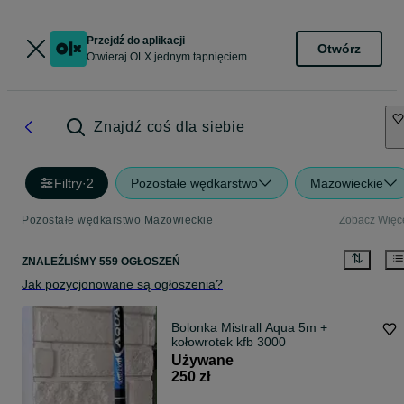
Przejdź do aplikacji
Otwórz
Otwieraj OLX jednym tapnięciem
Znajdź coś dla siebie
Filtry
·
2
Pozostałe wędkarstwo
Mazowieckie
Pozostałe wędkarstwo Mazowieckie
Zobacz Więc
ZNALEŹLIŚMY 559 OGŁOSZEŃ
Jak pozycjonowane są ogłoszenia?
Bolonka Mistrall Aqua 5m +
kołowrotek kfb 3000
Używane
250 zł