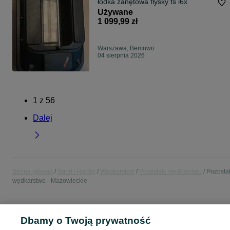
łódka zanętowa flysky fs i6x
Używane
1 099,99 zł
Warszawa, Bemowo
04 sierpnia 2026
1
z
56
Dalej
Strona główna
Sport i Hobby
Wędkarstwo
Pozostałe wędkarstwo
Pozosta
wędkarstwo - Mazowieckie
POLSKA » MAZOWIECKIE
Dbamy o Twoją prywatność