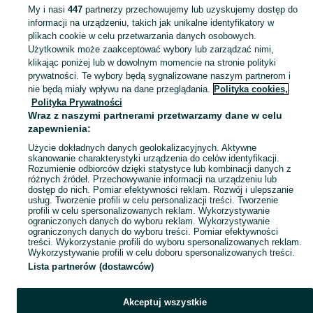
KATEGORIA
My i nasi
447
partnerzy przechowujemy lub uzyskujemy dostęp do
informacji na urządzeniu, takich jak unikalne identyfikatory w
plikach cookie w celu przetwarzania danych osobowych.
Zobacz Więc
Sprzedaż pozostałego sprzętu wędkarskiego Mazowieckie ▶️ Aktualne oferty ✅ Duży wybór produktów w atrakcyjnych cenach ✌ Znajdź ogłoszenia na OLX.pl!
Użytkownik może zaakceptować wybory lub zarządzać nimi,
klikając poniżej lub w dowolnym momencie na stronie polityki
prywatności. Te wybory będą sygnalizowane naszym partnerom i
Mapa kategorii
nie będą miały wpływu na dane przeglądania.
Polityka cookies,
Mapa miejscowości
Polityka Prywatności
Wraz z naszymi partnerami przetwarzamy dane w celu
Mapa ministron
zapewnienia:
Popularne wyszukiwania
Użycie dokładnych danych geolokalizacyjnych. Aktywne
skanowanie charakterystyki urządzenia do celów identyfikacji.
Rozumienie odbiorców dzięki statystyce lub kombinacji danych z
różnych źródeł. Przechowywanie informacji na urządzeniu lub
dostęp do nich. Pomiar efektywności reklam. Rozwój i ulepszanie
usług. Tworzenie profili w celu personalizacji treści. Tworzenie
profili w celu spersonalizowanych reklam. Wykorzystywanie
ograniczonych danych do wyboru reklam. Wykorzystywanie
ograniczonych danych do wyboru treści. Pomiar efektywności
treści. Wykorzystanie profili do wyboru spersonalizowanych reklam.
Wykorzystywanie profili w celu doboru spersonalizowanych treści.
Lista partnerów (dostawców)
Akceptuj wszystkie