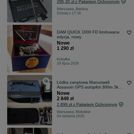
295,20 zł z Pakietem Ochronnym
Warszawa, Bielany
Dzisiaj o 17:16
DAM QUICK 1000 FD limitowana
edycja, nowy
Nowe
1 290 zł
Kobyłka
29 lipca 2026
Łódka zanętowa Manuowell
Assassin GPS autopilot 300m 3kg
karp POKROWIEC - NOWA
Nowe
2 849 zł
2 899 zł z Pakietem Ochronnym
Warszawa, Mokotów
04 sierpnia 2026