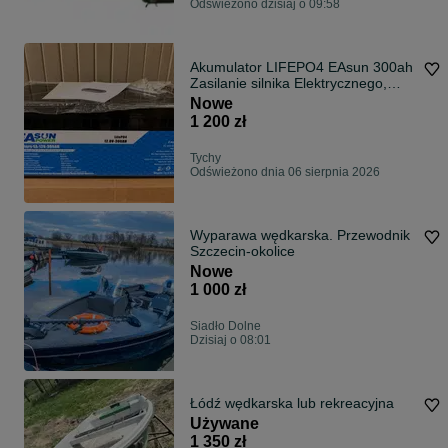
Odświeżono dzisiaj o 09:58
Akumulator LIFEPO4 EAsun 300ah
Zasilanie silnika Elektrycznego,
Pontonu, Łodzi, Solary, UPS
Nowe
1 200 zł
Tychy
Odświeżono dnia 06 sierpnia 2026
Wyparawa wędkarska. Przewodnik
Szczecin-okolice
Nowe
1 000 zł
Siadło Dolne
Dzisiaj o 08:01
Łódź wędkarska lub rekreacyjna
Używane
1 350 zł