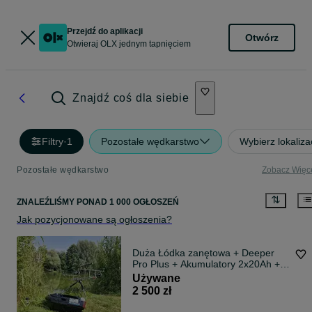
Przejdź do aplikacji
Otwórz
Otwieraj OLX jednym tapnięciem
Znajdź coś dla siebie
Filtry
·
1
Pozostałe wędkarstwo
Wybierz lokaliza
Pozostałe wędkarstwo
Zobacz Więc
ZNALEŹLIŚMY
PONAD
1 000 OGŁOSZEŃ
Jak pozycjonowane są ogłoszenia?
Duża Łódka zanętowa + Deeper
Pro Plus + Akumulatory 2x20Ah +
Tablet /okazja
Używane
2 500 zł