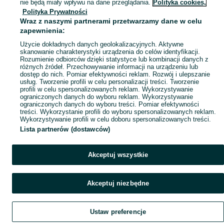
Mapa miejscowości
nie będą miały wpływu na dane przeglądania.
Polityka cookies,
Polityka Prywatności
Mapa ministron
Wraz z naszymi partnerami przetwarzamy dane w celu
Popularne wyszukiwania
zapewnienia:
Użycie dokładnych danych geolokalizacyjnych. Aktywne
skanowanie charakterystyki urządzenia do celów identyfikacji.
Rozumienie odbiorców dzięki statystyce lub kombinacji danych z
różnych źródeł. Przechowywanie informacji na urządzeniu lub
dostęp do nich. Pomiar efektywności reklam. Rozwój i ulepszanie
usług. Tworzenie profili w celu personalizacji treści. Tworzenie
profili w celu spersonalizowanych reklam. Wykorzystywanie
ograniczonych danych do wyboru reklam. Wykorzystywanie
ograniczonych danych do wyboru treści. Pomiar efektywności
treści. Wykorzystanie profili do wyboru spersonalizowanych reklam.
Wykorzystywanie profili w celu doboru spersonalizowanych treści.
Lista partnerów (dostawców)
Akceptuj wszystkie
Akceptuj niezbędne
Ustaw preferencje
Szukaj
Obserwujesz
Dodaj
Czat
Konto