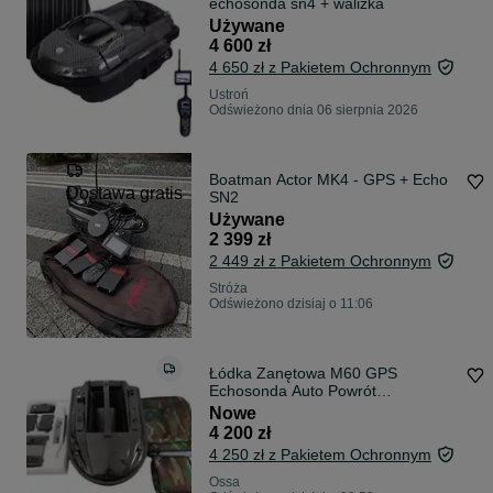
echosonda sn4 + walizka
Używane
4 600 zł
4 650 zł z Pakietem Ochronnym
Ustroń
Odświeżono dnia 06 sierpnia 2026
Boatman Actor MK4 - GPS + Echo
Dostawa gratis
SN2
Używane
2 399 zł
2 449 zł z Pakietem Ochronnym
Stróża
Odświeżono dzisiaj o 11:06
Łódka Zanętowa M60 GPS
Echosonda Auto Powrót
Akumulator 2x 15,6A
Nowe
4 200 zł
4 250 zł z Pakietem Ochronnym
Ossa