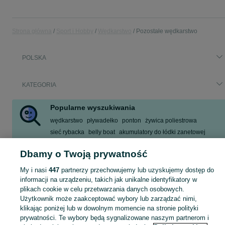
Strona główna
Sport i Hobby
Wędkarstwo
Pozostałe wędkarstwo
POLSKA
KATEGORIA
Popularne wyszukiwania
wędkarstwo
pływadełko
ponton
żywica poliestrowa
sieć rybacka
belly boat
akumulatory do łódki zanetowej
łowisko
Dbamy o Twoją prywatność
Zobacz Więcej
My i nasi
447
partnerzy przechowujemy lub uzyskujemy dostęp do
informacji na urządzeniu, takich jak unikalne identyfikatory w
Zobacz Więc
Sprzedaż pozostałego sprzętu wędkarskiego w Polsce ▶️ Aktualne oferty ✅ Duży wybór produktów w atrakcyjnych cenach ✌ Znajdź ogłoszenia na OLX.pl!
plikach cookie w celu przetwarzania danych osobowych.
Użytkownik może zaakceptować wybory lub zarządzać nimi,
klikając poniżej lub w dowolnym momencie na stronie polityki
Mapa kategorii
prywatności. Te wybory będą sygnalizowane naszym partnerom i