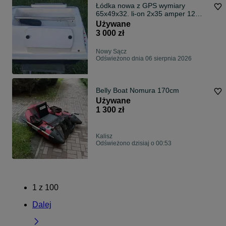
Łódka nowa z GPS wymiary
65x49x32. li-on 2x35 amper 12
volt.
Używane
3 000 zł
Nowy Sącz
Odświeżono dnia 06 sierpnia 2026
Belly Boat Nomura 170cm
Używane
1 300 zł
Kalisz
Odświeżono dzisiaj o 00:53
1
z
100
Dalej