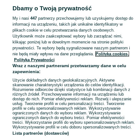
Strona główna
Sport i Hobby
Rowery
Akcesoria rowerowe
Kaski i
Dbamy o Twoją prywatność
ochraniacze
Kaski i ochraniacze - Łódzkie
Kaski i ochraniacze - Zgierz
My i nasi
447
partnerzy przechowujemy lub uzyskujemy dostęp do
informacji na urządzeniu, takich jak unikalne identyfikatory w
KATEGORIA
plikach cookie w celu przetwarzania danych osobowych.
Użytkownik może zaakceptować wybory lub zarządzać nimi,
Zobacz Więc
Sprzedaż kasków i ochraniaczy rowerowych Zgierz ▶️ Aktualne oferty ✅ Duży wybór produktów w atrakcyjnych cenach ✌ Znajdź ogłoszenia na OLX.pl!
klikając poniżej lub w dowolnym momencie na stronie polityki
prywatności. Te wybory będą sygnalizowane naszym partnerom i
nie będą miały wpływu na dane przeglądania.
Polityka cookies,
Mapa kategorii
Polityka Prywatności
Mapa miejscowości
Wraz z naszymi partnerami przetwarzamy dane w celu
zapewnienia:
Mapa ministron
Użycie dokładnych danych geolokalizacyjnych. Aktywne
Popularne wyszukiwania
skanowanie charakterystyki urządzenia do celów identyfikacji.
Rozumienie odbiorców dzięki statystyce lub kombinacji danych z
różnych źródeł. Przechowywanie informacji na urządzeniu lub
dostęp do nich. Pomiar efektywności reklam. Rozwój i ulepszanie
usług. Tworzenie profili w celu personalizacji treści. Tworzenie
profili w celu spersonalizowanych reklam. Wykorzystywanie
ograniczonych danych do wyboru reklam. Wykorzystywanie
ograniczonych danych do wyboru treści. Pomiar efektywności
treści. Wykorzystanie profili do wyboru spersonalizowanych reklam.
Wykorzystywanie profili w celu doboru spersonalizowanych treści.
Lista partnerów (dostawców)