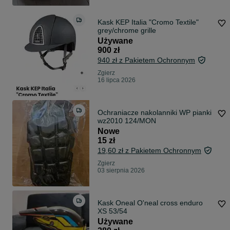
Kask KEP Italia "Cromo Textile"
grey/chrome grille
Używane
900 zł
940 zł z Pakietem Ochronnym
Zgierz
16 lipca 2026
Ochraniacze nakolanniki WP pianki
wz2010 124/MON
Nowe
15 zł
19,60 zł z Pakietem Ochronnym
Zgierz
03 sierpnia 2026
Kask Oneal O'neal cross enduro
XS 53/54
Używane