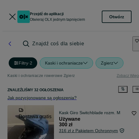
Przejdź do aplikacji
Otwórz
Otwieraj OLX jednym tapnięciem
Znajdź coś dla siebie
Filtry
·
2
Kaski i ochraniacze
Zgierz
Kaski i ochraniacze rowerowe Zgierz
Zobacz Więc
ZNALEŹLIŚMY 32 OGŁOSZENIA
Jak pozycjonowane są ogłoszenia?
Kask Giro Switchblade rozm. M
Dostawa gratis
Używane
300 zł
316 zł z Pakietem Ochronnym