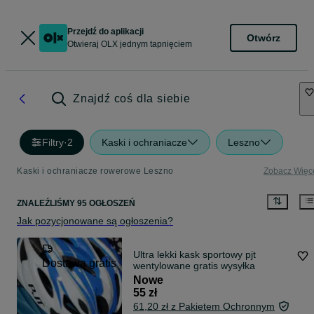
Przejdź do aplikacji
Otwórz
Otwieraj OLX jednym tapnięciem
Znajdź coś dla siebie
Filtry
·
2
Kaski i ochraniacze
Leszno
Kaski i ochraniacze rowerowe Leszno
Zobacz Więc
ZNALEŹLIŚMY 95 OGŁOSZEŃ
Jak pozycjonowane są ogłoszenia?
Ultra lekki kask sportowy pjt
Dostawa gratis
wentylowane gratis wysyłka
Nowe
55 zł
61,20 zł z Pakietem Ochronnym