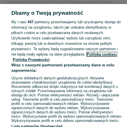
Strona główna
Sport i Hobby
Rowery
Akcesoria rowerowe
Kaski i
ochraniacze
Kaski i ochraniacze - Wielkopolskie
Kaski i ochraniacze -
Dbamy o Twoją prywatność
Leszno
My i nasi
447
partnerzy przechowujemy lub uzyskujemy dostęp do
KATEGORIA
informacji na urządzeniu, takich jak unikalne identyfikatory w
plikach cookie w celu przetwarzania danych osobowych.
Użytkownik może zaakceptować wybory lub zarządzać nimi,
Zobacz Więc
Sprzedaż kasków i ochraniaczy rowerowych Leszno ▶️ Aktualne oferty ✅ Duży wybór produktów w atrakcyjnych cenach ✌ Znajdź ogłoszenia na OLX.pl!
klikając poniżej lub w dowolnym momencie na stronie polityki
prywatności. Te wybory będą sygnalizowane naszym partnerom i
nie będą miały wpływu na dane przeglądania.
Polityka cookies,
Mapa kategorii
Polityka Prywatności
Mapa miejscowości
Wraz z naszymi partnerami przetwarzamy dane w celu
zapewnienia:
Mapa ministron
Użycie dokładnych danych geolokalizacyjnych. Aktywne
Popularne wyszukiwania
skanowanie charakterystyki urządzenia do celów identyfikacji.
Rozumienie odbiorców dzięki statystyce lub kombinacji danych z
różnych źródeł. Przechowywanie informacji na urządzeniu lub
dostęp do nich. Pomiar efektywności reklam. Rozwój i ulepszanie
usług. Tworzenie profili w celu personalizacji treści. Tworzenie
profili w celu spersonalizowanych reklam. Wykorzystywanie
ograniczonych danych do wyboru reklam. Wykorzystywanie
ograniczonych danych do wyboru treści. Pomiar efektywności
treści. Wykorzystanie profili do wyboru spersonalizowanych reklam.
Wykorzystywanie profili w celu doboru spersonalizowanych treści.
Lista partnerów (dostawców)