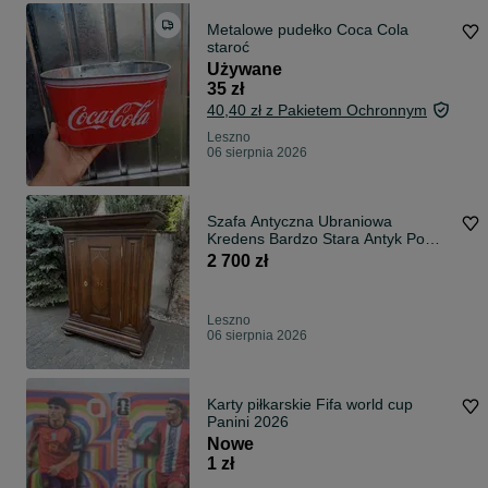
Metalowe pudełko Coca Cola
staroć
Używane
35 zł
40,40 zł z Pakietem Ochronnym
Leszno
06 sierpnia 2026
Szafa Antyczna Ubraniowa
Kredens Bardzo Stara Antyk Po
Renowacji
2 700 zł
Leszno
06 sierpnia 2026
Karty piłkarskie Fifa world cup
Panini 2026
Nowe
1 zł