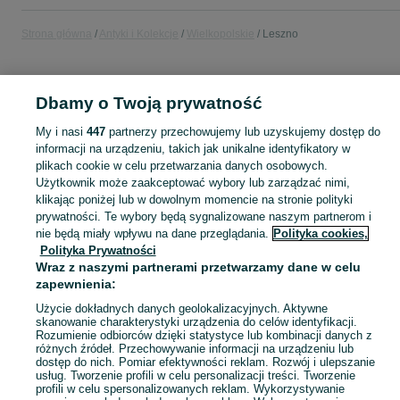
Strona główna
Antyki i Kolekcje
Wielkopolskie
Leszno
ANTYKI I KOLEKCJE
Dbamy o Twoją prywatność
KATEGORIA
My i nasi
447
partnerzy przechowujemy lub uzyskujemy dostęp do
informacji na urządzeniu, takich jak unikalne identyfikatory w
plikach cookie w celu przetwarzania danych osobowych.
Antyki i przedmioty kolekcjonerskie na OLX – odkryj wyjątkowe oferty antyków i rzadkich przedmiotów. Sprawdź unikalne kolekcje! Leszno i okolice.
Zobacz Więc
Użytkownik może zaakceptować wybory lub zarządzać nimi,
klikając poniżej lub w dowolnym momencie na stronie polityki
Mapa kategorii
prywatności. Te wybory będą sygnalizowane naszym partnerom i
nie będą miały wpływu na dane przeglądania.
Polityka cookies,
Mapa miejscowości
Polityka Prywatności
Mapa ministron
Wraz z naszymi partnerami przetwarzamy dane w celu
zapewnienia:
Popularne wyszukiwania
Użycie dokładnych danych geolokalizacyjnych. Aktywne
skanowanie charakterystyki urządzenia do celów identyfikacji.
Rozumienie odbiorców dzięki statystyce lub kombinacji danych z
różnych źródeł. Przechowywanie informacji na urządzeniu lub
dostęp do nich. Pomiar efektywności reklam. Rozwój i ulepszanie
usług. Tworzenie profili w celu personalizacji treści. Tworzenie
profili w celu spersonalizowanych reklam. Wykorzystywanie