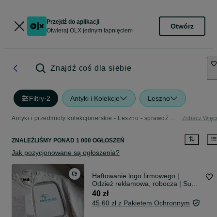
Przejdź do aplikacji
Otwórz
Otwieraj OLX jednym tapnięciem
Znajdź coś dla siebie
Filtry
·
2
Antyki i Kolekcje
Leszno
Antyki i przedmioty kolekcjonerskie - Leszno - sprawdź ogłoszenia w Twojej okolicy
Zobacz Więc
ZNALEŹLIŚMY
PONAD
1 000 OGŁOSZEŃ
Jak pozycjonowane są ogłoszenia?
Haftowanie logo firmowego |
Odzież reklamowa, robocza | Super
ceny
40 zł
45,60 zł z Pakietem Ochronnym