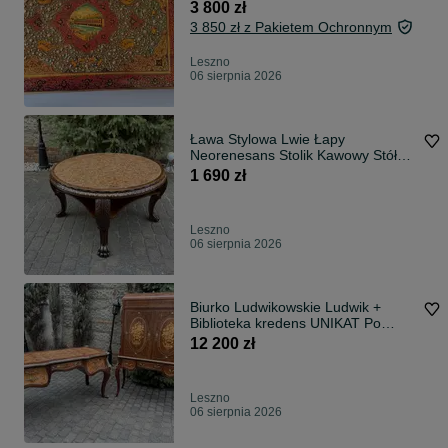
Rękodzieło, Antyk
3 800 zł
3 850 zł z Pakietem Ochronnym
Leszno
06 sierpnia 2026
Ława Stylowa Lwie Łapy
Neorenesans Stolik Kawowy Stół
Marmur Ludwik Po Renowacji
1 690 zł
Leszno
06 sierpnia 2026
Biurko Ludwikowskie Ludwik +
Biblioteka kredens UNIKAT Po
Renowacji
12 200 zł
Leszno
06 sierpnia 2026