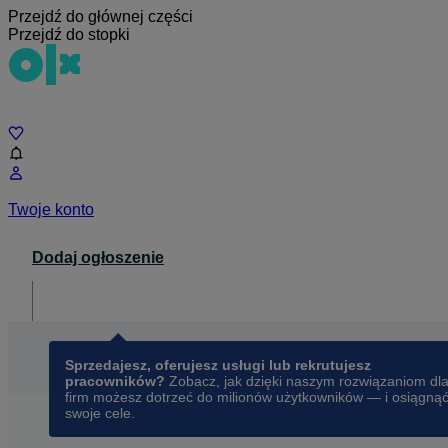
Przejdź do głównej części
Przejdź do stopki
Czat
Twoje konto
Dodaj ogłoszenie
Dla biznesu
opens in a new tab
Sprzedajesz, oferujesz usługi lub rekrutujesz
pracowników?
Zobacz, jak dzięki naszym rozwiązaniom dl
firm możesz dotrzeć do milionów użytkowników — i osiągną
swoje cele.