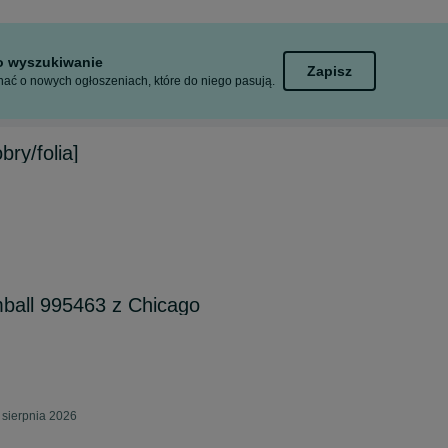
to wyszukiwanie
Zapisz
ać o nowych ogłoszeniach, które do niego pasują.
ry/folia]
mball 995463 z Chicago
 sierpnia 2026