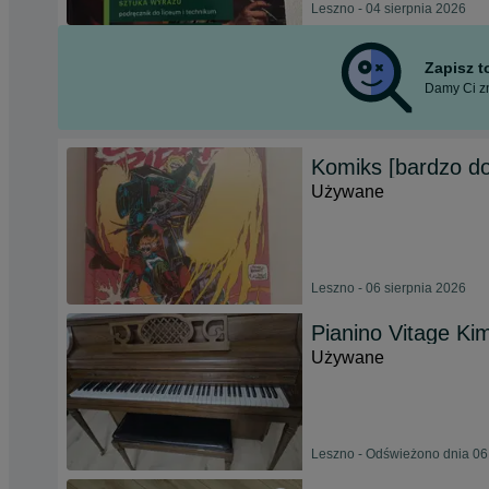
Leszno - 04 sierpnia 2026
Zapisz 
Damy Ci zn
Komiks [bardzo dob
Używane
Leszno - 06 sierpnia 2026
Pianino Vitage Ki
Używane
Leszno - Odświeżono dnia 06