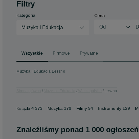
Filtry
Kategoria
Cena
Muzyka i Edukacja
Wszystkie
Firmowe
Prywatne
Muzyka i Edukacja Leszno
Strona główna
Muzyka i Edukacja
Wielkopolskie
Leszno
Książki
4 373
Muzyka
179
Filmy
94
Instrumenty
129
M
Znaleźliśmy
ponad
1 000 ogłoszeń