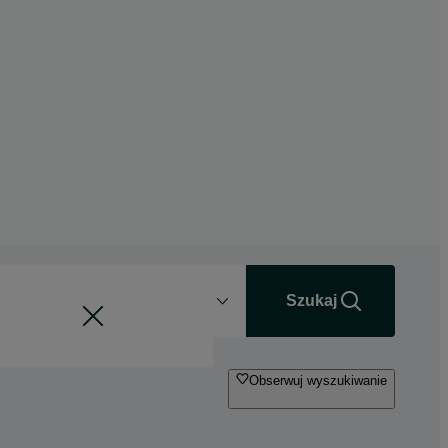
Odległość
+0 km
Szukaj
Obserwuj wyszukiwanie