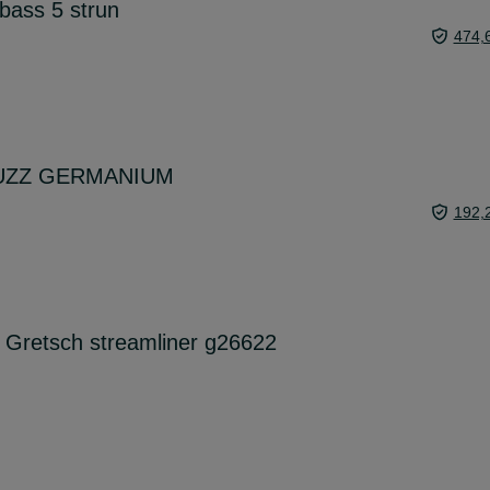
 bass 5 strun
474,
 -FUZZ GERMANIUM
192,
a Gretsch streamliner g26622