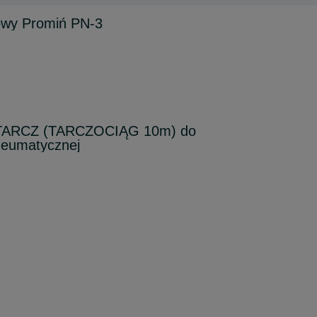
owy Promiń PN-3
ARCZ (TARCZOCIĄG 10m) do
pneumatycznej
n