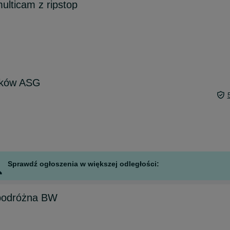
ulticam z ripstop
nków ASG
Sprawdź ogłoszenia w większej odległości:
 podróżna BW