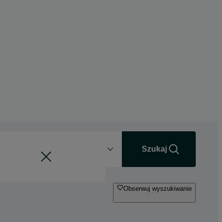
Odległość
+0 km
Szukaj
Obserwuj wyszukiwanie