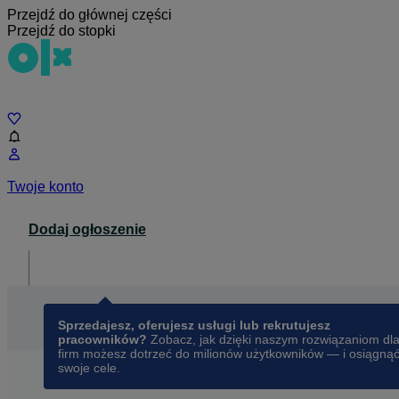
Przejdź do głównej części
Przejdź do stopki
Czat
Twoje konto
Dodaj ogłoszenie
Dla biznesu
opens in a new tab
Sprzedajesz, oferujesz usługi lub rekrutujesz
pracowników?
Zobacz, jak dzięki naszym rozwiązaniom dl
firm możesz dotrzeć do milionów użytkowników — i osiągną
swoje cele.