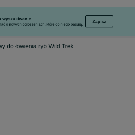
to wyszukiwanie
Zapisz
ać o nowych ogłoszeniach, które do niego pasują.
y do łowienia ryb Wild Trek