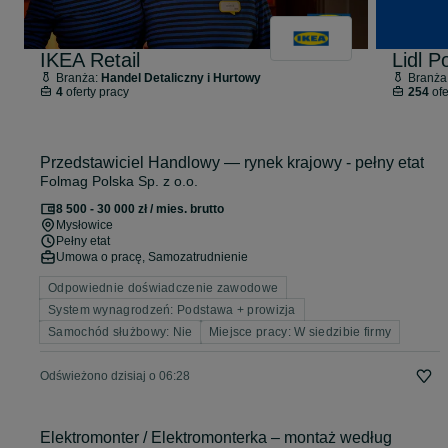
IKEA Retail
Lidl P
Branża:
Handel Detaliczny i Hurtowy
Branża
4
oferty pracy
254
ofe
Przedstawiciel Handlowy — rynek krajowy - pełny etat
Folmag Polska Sp. z o.o.
8 500 - 30 000 zł / mies. brutto
Mysłowice
Pełny etat
Umowa o pracę, Samozatrudnienie
Odpowiednie doświadczenie zawodowe
System wynagrodzeń: Podstawa + prowizja
Samochód służbowy: Nie
Miejsce pracy: W siedzibie firmy
Odświeżono dzisiaj o 06:28
Elektromonter / Elektromonterka – montaż według