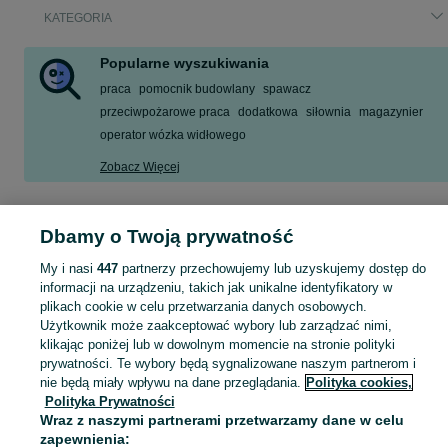
KATEGORIA
Popularne wyszukiwania
praca
pomocnik budowlany
spawacz
przeciwpożarowe praca
dodatkowa
siłownia
magazynier
operator wózka widłowego
Zobacz Więcej
Szukasz nowej pracy? Pomożemy Ci zawodowo! Znajdź ofertę dla siebie w kategorii Praca na OLX - Mysłowice i okolice!
Zobacz Więc
Dbamy o Twoją prywatność
Mapa kategorii
My i nasi
447
partnerzy przechowujemy lub uzyskujemy dostęp do
informacji na urządzeniu, takich jak unikalne identyfikatory w
Mapa miejscowości
plikach cookie w celu przetwarzania danych osobowych.
Mapa ministron
Użytkownik może zaakceptować wybory lub zarządzać nimi,
Popularne wyszukiwania
klikając poniżej lub w dowolnym momencie na stronie polityki
prywatności. Te wybory będą sygnalizowane naszym partnerom i
nie będą miały wpływu na dane przeglądania.
Polityka cookies,
Polityka Prywatności
Wraz z naszymi partnerami przetwarzamy dane w celu
zapewnienia: