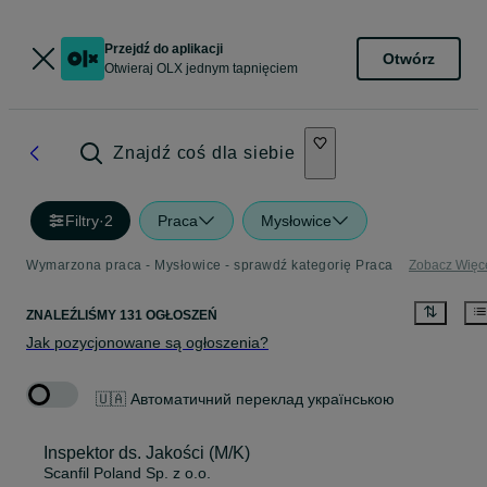
Przejdź do aplikacji
Otwórz
Otwieraj OLX jednym tapnięciem
Znajdź coś dla siebie
Filtry
·
2
Praca
Mysłowice
Wymarzona praca - Mysłowice - sprawdź kategorię Praca
Zobacz Więc
ZNALEŹLIŚMY 131 OGŁOSZEŃ
Jak pozycjonowane są ogłoszenia?
🇺🇦 Автоматичний переклад українською
Inspektor ds. Jakości (M/K)
Scanfil Poland Sp. z o.o.