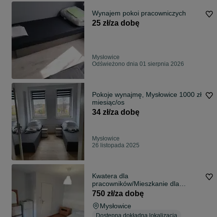
Wynajem pokoi pracowniczych
25 zł/za dobę
Mysłowice
Odświeżono dnia 01 sierpnia 2026
Pokoje wynajmę, Mysłowice 1000 zł
miesiąc/os
34 zł/za dobę
Mysłowice
26 listopada 2025
Kwatera dla
pracowników/Mieszkanie dla
pracowników
750 zł/za dobę
Mysłowice
Dostępna dokładna lokalizacja