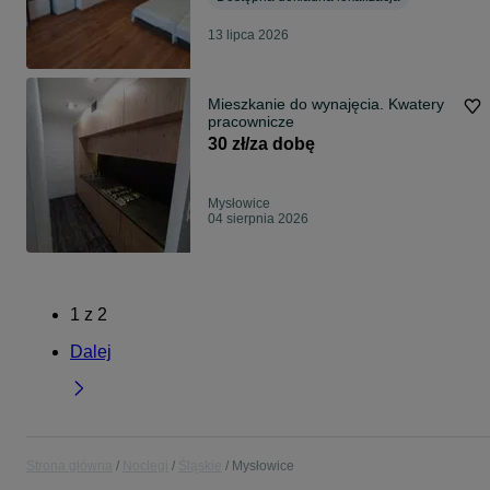
13 lipca 2026
Mieszkanie do wynajęcia. Kwatery
pracownicze
30 zł/za dobę
Mysłowice
04 sierpnia 2026
1
z
2
Dalej
Strona główna
Noclegi
Śląskie
Mysłowice