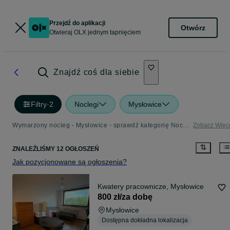
Przejdź do aplikacji
Otwórz
Otwieraj OLX jednym tapnięciem
Znajdź coś dla siebie
Filtry
·
2
Noclegi
Mysłowice
Wymarzony nocleg - Mysłowice - sprawdź kategorię Noclegi
Zobacz Więc
ZNALEŹLIŚMY 12 OGŁOSZEŃ
Jak pozycjonowane są ogłoszenia?
Kwatery pracownicze, Mysłowice
800 zł/za dobę
Mysłowice
Dostępna dokładna lokalizacja