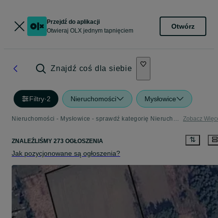
Przejdź do aplikacji
Otwórz
Otwieraj OLX jednym tapnięciem
Znajdź coś dla siebie
Filtry
·
2
Nieruchomości
Mysłowice
Nieruchomości - Mysłowice - sprawdź kategorię Nieruchomości
Zobacz Więc
ZNALEŹLIŚMY 273 OGŁOSZENIA
Jak pozycjonowane są ogłoszenia?