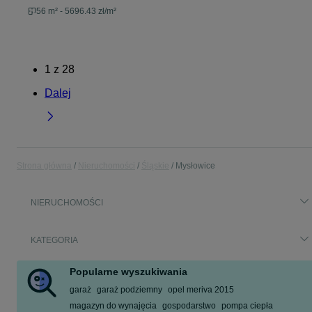
56 m² - 5696.43 zł/m²
1
z
28
Dalej
Strona główna
Nieruchomości
Śląskie
Mysłowice
NIERUCHOMOŚCI
KATEGORIA
Popularne wyszukiwania
garaż
garaż podziemny
opel meriva 2015
magazyn do wynajęcia
gospodarstwo
pompa ciepła