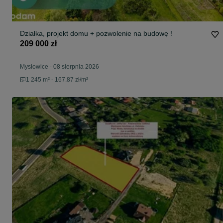
Działka, projekt domu + pozwolenie na budowę !
209 000 zł
Mysłowice
-
08 sierpnia 2026
1 245 m² - 167.87 zł/m²