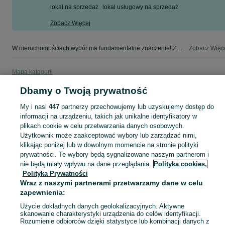
lokal na sprzedaż
lokal usługowy na sprzedaż
Zobacz Więcej
W nieruchomościach wybór ma fundamentalne znaczenie! Znajdź wymarzony lokal w kategorii Nieruchomości na OLX - Mysłowice i okolice!
Zobacz Więc
Mapa kategorii
Mapa miejscowości
Dbamy o Twoją prywatność
Mapa ministron
My i nasi
447
partnerzy przechowujemy lub uzyskujemy dostęp do
Popularne wyszukiwania
informacji na urządzeniu, takich jak unikalne identyfikatory w
plikach cookie w celu przetwarzania danych osobowych.
Użytkownik może zaakceptować wybory lub zarządzać nimi,
klikając poniżej lub w dowolnym momencie na stronie polityki
prywatności. Te wybory będą sygnalizowane naszym partnerom i
nie będą miały wpływu na dane przeglądania.
Polityka cookies,
Polityka Prywatności
Wraz z naszymi partnerami przetwarzamy dane w celu
zapewnienia:
Użycie dokładnych danych geolokalizacyjnych. Aktywne
skanowanie charakterystyki urządzenia do celów identyfikacji.
Rozumienie odbiorców dzięki statystyce lub kombinacji danych z