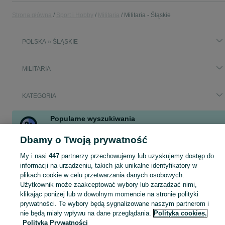
Strona główna
Sport i Hobby
Militaria
Militaria - Śląskie
POLSKA » ŚLĄSKIE
MILITARIA
KATEGORIA
Popularne wyszukiwania
paralizatory
paralizator
asg tarcza
zderzak golf4
Dbamy o Twoją prywatność
paralizator strzelający
asg
My i nasi
447
partnerzy przechowujemy lub uzyskujemy dostęp do
informacji na urządzeniu, takich jak unikalne identyfikatory w
Zobacz Więc
Sprzedaż militariów Śląskie ▶️ Aktualne oferty nowe i używane ✅ Szeroki wybór produktów w atrakcyjnych cenach ✌ Przeglądaj ogłoszenia na OLX.pl!
plikach cookie w celu przetwarzania danych osobowych.
Użytkownik może zaakceptować wybory lub zarządzać nimi,
klikając poniżej lub w dowolnym momencie na stronie polityki
Mapa kategorii
prywatności. Te wybory będą sygnalizowane naszym partnerom i
Mapa miejscowości
nie będą miały wpływu na dane przeglądania.
Polityka cookies,
Polityka Prywatności
Mapa ministron