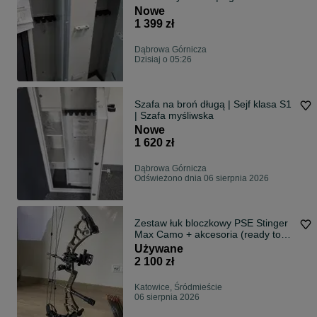
14450
Nowe
1 399 zł
Dąbrowa Górnicza
Dzisiaj o 05:26
Szafa na broń długą | Sejf klasa S1
| Szafa myśliwska
Nowe
1 620 zł
Dąbrowa Górnicza
Odświeżono dnia 06 sierpnia 2026
Zestaw łuk bloczkowy PSE Stinger
Max Camo + akcesoria (ready to
shoot)
Używane
2 100 zł
Katowice, Śródmieście
06 sierpnia 2026