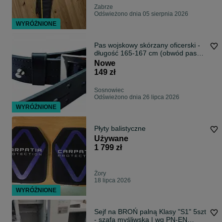
Zabrze
Odświeżono dnia 05 sierpnia 2026
WYRÓŻNIONE
Pas wojskowy skórzany oficerski -
długość 165-167 cm (obwód pasa
124-148 cm)
Nowe
149 zł
Sosnowiec
Odświeżono dnia 26 lipca 2026
WYRÓŻNIONE
Płyty balistyczne
Używane
1 799 zł
Żory
18 lipca 2026
WYRÓŻNIONE
Sejf na BROŃ palną Klasy "S1" 5szt
- szafa myśliwska | wg PN-EN