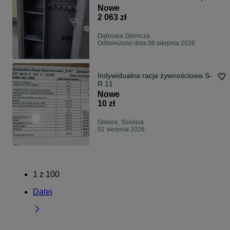
Sejf na 6 szt
Nowe
2 063 zł
Dąbrowa Górnicza
Odświeżono dnia 06 sierpnia 2026
Indywidualna racja żywnościowa S-
R 11
Nowe
10 zł
Gliwice, Sośnica
01 sierpnia 2026
1
z
100
Dalej