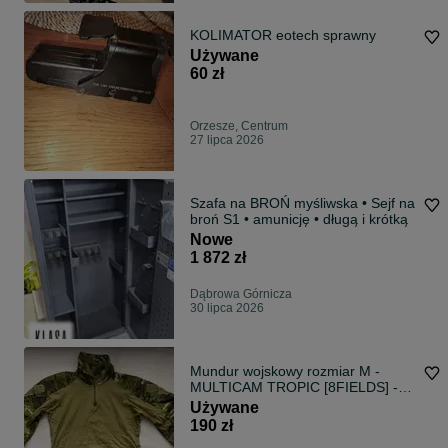
KOLIMATOR eotech sprawny
Używane
60 zł
Orzesze, Centrum
27 lipca 2026
Szafa na BROŃ myśliwska • Sejf na
broń S1 • amunicję • długą i krótką
Nowe
1 872 zł
Dąbrowa Górnicza
30 lipca 2026
Mundur wojskowy rozmiar M -
MULTICAM TROPIC [8FIELDS] -
używany
Używane
190 zł