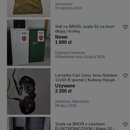
Sosnowiec
05 sierpnia 2026
Sejf na BROŃ, szafa S1 na broń
długą i krótką
Nowe
1 600 zł
Dąbrowa Górnicza
Odświeżono dnia 24 lipca 2026
Lornetka Carl Zeiss Jena Nobilem
12x50 B spezial | Kultowy Klasyk
DDR - rezerwacja
Używane
2 200 zł
Zawiercie, Marciszów
08 lipca 2026
Szafa na BROŃ z zamkiem
ELEKTRONICZNYM I Klasa S1 |