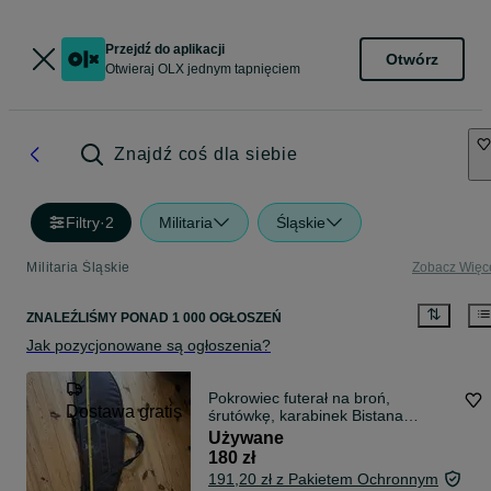
Przejdź do aplikacji
Otwórz
Otwieraj OLX jednym tapnięciem
Znajdź coś dla siebie
Filtry
·
2
Militaria
Śląskie
Militaria Śląskie
Zobacz Więc
ZNALEŹLIŚMY
PONAD
1 000 OGŁOSZEŃ
Jak pozycjonowane są ogłoszenia?
Pokrowiec futerał na broń,
Dostawa gratis
śrutówkę, karabinek Bistana
Magnum PD
Używane
180 zł
191,20 zł z Pakietem Ochronnym