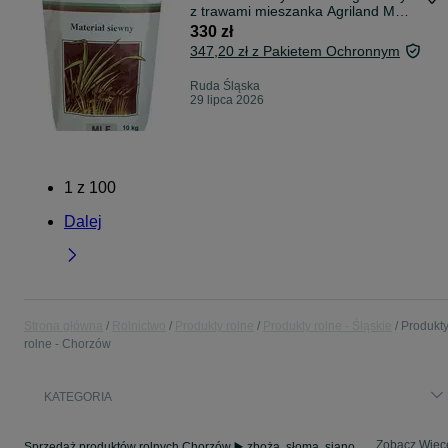
z trawami mieszanka Agriland MLF
10kg
330 zł
347,20 zł z Pakietem Ochronnym
Ruda Śląska
29 lipca 2026
1
z
100
Dalej
Strona główna
Rolnictwo
Produkty rolne
Produkty rolne - Śląskie
Produkt
rolne - Chorzów
KATEGORIA
Zobacz Więc
Sprzedaż produktów rolnych Chorzów ▶️ zboża, słoma, siano, rzepak i buraki ✅ Sprzedaż w atrakcyjnych cenach ✌ Znajdź atrakcyjne oferty na OLX.pl!