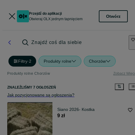
Przejdź do aplikacji
Otwórz
Otwieraj OLX jednym tapnięciem
Znajdź coś dla siebie
Filtry
·
2
Produkty rolne
Chorzów
Produkty rolne Chorzów
Zobacz Więc
ZNALEŹLIŚMY 7 OGŁOSZEŃ
Jak pozycjonowane są ogłoszenia?
Siano 2026- Kostka
9 zł