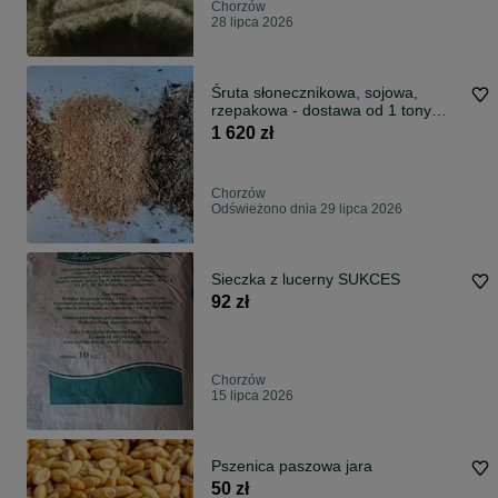
Chorzów
28 lipca 2026
Śruta słonecznikowa, sojowa,
rzepakowa - dostawa od 1 tony
cały kraj
1 620 zł
Chorzów
Odświeżono dnia 29 lipca 2026
Sieczka z lucerny SUKCES
92 zł
Chorzów
15 lipca 2026
Pszenica paszowa jara
50 zł