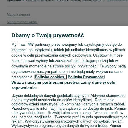
Mapa kategorii
Mapa miejscowości
Mapa ministron
Dbamy o Twoją prywatność
Popularne wyszukiwania
My i nasi
447
partnerzy przechowujemy lub uzyskujemy dostęp do
informacji na urządzeniu, takich jak unikalne identyfikatory w plikach
cookie w celu przetwarzania danych osobowych. Użytkownik może
zaakceptować wybory lub zarządzać nimi, klikając poniżej lub w
dowolnym momencie na stronie polityki prywatności. Te wybory będą
sygnalizowane naszym partnerom i nie będą miały wpływu na dane
przeglądania.
Polityka cookies,
Polityka Prywatności
Wraz z naszymi partnerami przetwarzamy dane w celu
zapewnienia:
Użycie dokładnych danych geolokalizacyjnych. Aktywne skanowanie
charakterystyki urządzenia do celów identyfikacji. Rozumienie
odbiorców dzięki statystyce lub kombinacji danych z różnych źródeł.
Przechowywanie informacji na urządzeniu lub dostęp do nich. Pomiar
efektywności reklam. Rozwój i ulepszanie usług. Tworzenie profili w
celu personalizacji treści. Tworzenie profili w celu spersonalizowanych
reklam. Wykorzystywanie ograniczonych danych do wyboru reklam.
Wykorzystywanie ograniczonych danych do wyboru treści. Pomiar