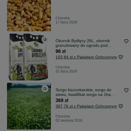
Chorzów
17 lipca 2026
Obornik Bydlęcy 26L, obornik
granulowany do ogrodu pod
warzywa 2 worki
96 zł
103,84 zł z Pakietem Ochronnym
Chorzów
31 lipca 2026
Sorgo kiszonkarskie, sorgo do
siewu, kwalifikat sorgo na 1ha
nutrihony
369 zł
387,76 zł z Pakietem Ochronnym
Chorzów
02 sierpnia 2026