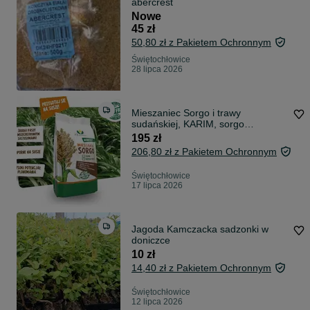
abercrest
Nowe
45 zł
50,80 zł z Pakietem Ochronnym
Świętochłowice
28 lipca 2026
Mieszaniec Sorgo i trawy
sudańskiej, KARIM, sorgo
kiszonkarskie
195 zł
206,80 zł z Pakietem Ochronnym
Świętochłowice
17 lipca 2026
Jagoda Kamczacka sadzonki w
doniczce
10 zł
14,40 zł z Pakietem Ochronnym
Świętochłowice
12 lipca 2026