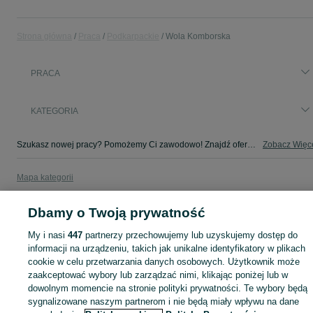
Strona główna
Praca
Podkarpackie
Wola Komborska
PRACA
KATEGORIA
Szukasz nowej pracy? Pomożemy Ci zawodowo! Znajdź ofertę dla siebie w kategorii Praca na OLX - Wola Komborska i okolice!
Zobacz Więc
Mapa kategorii
Mapa miejscowości
Dbamy o Twoją prywatność
Mapa ministron
Popularne wyszukiwania
My i nasi
447
partnerzy przechowujemy lub uzyskujemy dostęp do
informacji na urządzeniu, takich jak unikalne identyfikatory w plikach
cookie w celu przetwarzania danych osobowych. Użytkownik może
zaakceptować wybory lub zarządzać nimi, klikając poniżej lub w
dowolnym momencie na stronie polityki prywatności. Te wybory będą
sygnalizowane naszym partnerom i nie będą miały wpływu na dane