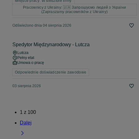
Miejsce pracy: W siedzibie firmy
Pracownicy z Ukrainy: 🇺🇦 Запрошуємо людей з України
(Zapraszamy pracowników z Ukrainy)
Odświeżono dnia 04 sierpnia 2026
Spedytor Międzynarodowy - Lutcza
Lutcza
Pełny etat
Umowa o pracę
Odpowiednie doświadczenie zawodowe
03 sierpnia 2026
1
z
100
Dalej