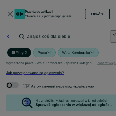
Przejdź do aplikacji
Otwórz
Otwieraj OLX jednym tapnięciem
Znajdź coś dla siebie
Filtry
·
2
Praca
Wola Komborska
Wymarzona praca - Wola Komborska - sprawdź kategorię Praca
Zobacz Więc
Jak pozycjonowane są ogłoszenia?
🇺🇦 Автоматичний переклад українською
Nie znaleźliśmy żadnych ogłoszeń w tej odległości.
Sprawdź ogłoszenia w większej odległości: