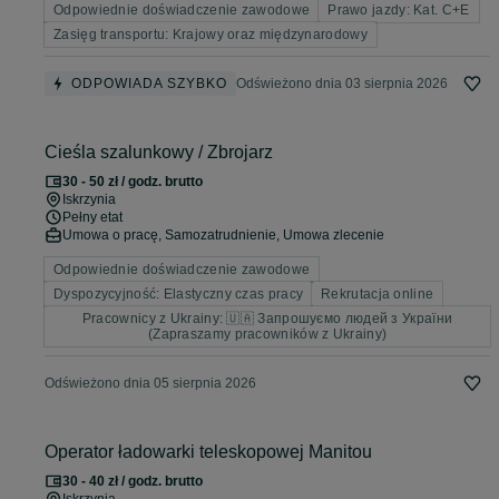
Odpowiednie doświadczenie zawodowe
Prawo jazdy: Kat. C+E
Zasięg transportu: Krajowy oraz międzynarodowy
ODPOWIADA SZYBKO
Odświeżono dnia 03 sierpnia 2026
Cieśla szalunkowy / Zbrojarz
30 - 50 zł / godz. brutto
Iskrzynia
Pełny etat
Umowa o pracę, Samozatrudnienie, Umowa zlecenie
Odpowiednie doświadczenie zawodowe
Dyspozycyjność: Elastyczny czas pracy
Rekrutacja online
Pracownicy z Ukrainy: 🇺🇦 Запрошуємо людей з України
(Zapraszamy pracowników z Ukrainy)
Odświeżono dnia 05 sierpnia 2026
Operator ładowarki teleskopowej Manitou
30 - 40 zł / godz. brutto