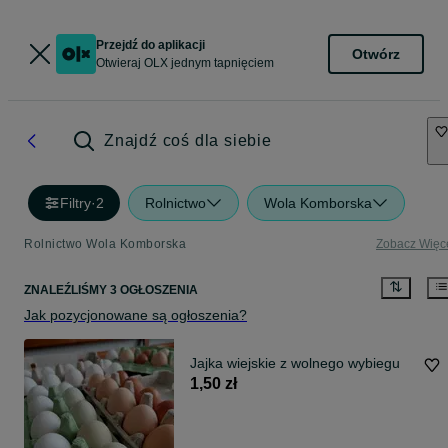
Przejdź do aplikacji
Otwórz
Otwieraj OLX jednym tapnięciem
Znajdź coś dla siebie
Filtry
·
2
Rolnictwo
Wola Komborska
Rolnictwo Wola Komborska
Zobacz Więc
ZNALEŹLIŚMY 3 OGŁOSZENIA
Jak pozycjonowane są ogłoszenia?
Jajka wiejskie z wolnego wybiegu
1,50 zł