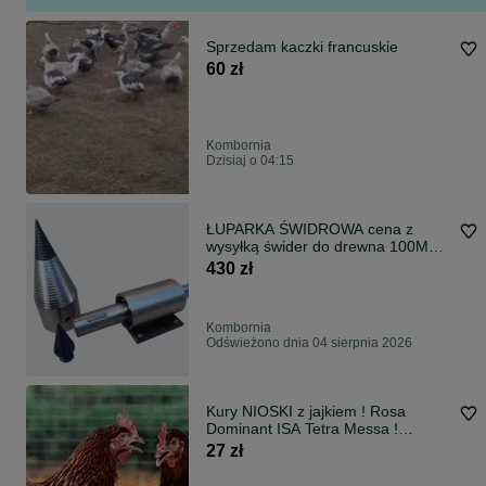
Sprzedam kaczki francuskie
60 zł
Kombornia
Dzisiaj o 04:15
ŁUPARKA ŚWIDROWA cena z
wysyłką świder do drewna 100MM
WOM z wymienną końcówką rębak
430 zł
Kombornia
Odświeżono dnia 04 sierpnia 2026
Kury NIOSKI z jajkiem ! Rosa
Dominant ISA Tetra Messa !
Zapraszam !!
27 zł