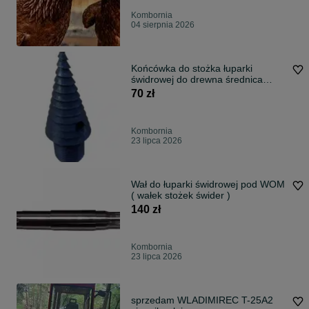
Kombornia
04 sierpnia 2026
Końcówka do stożka łuparki
świdrowej do drewna średnica
gwintu 30 mm
70 zł
Kombornia
23 lipca 2026
Wał do łuparki świdrowej pod WOM
( wałek stożek świder )
140 zł
Kombornia
23 lipca 2026
sprzedam WLADIMIREC T-25A2