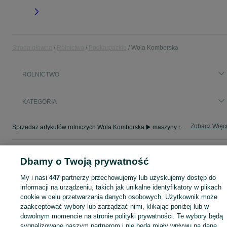
Strona główna
Rolnictwo
Podkarpackie
Wola Komborska
ROLNICTWO
KATEGORIA
Zobacz Więc
Sprzedaż artykułów rolniczych Wola Komborska ▶️ maszyny rolnicze, produkty rolne i inne ✅ Nowe i używane w dobrych cenach ✌ Znajdź oferty na OLX.pl!
Mapa kategorii
Dbamy o Twoją prywatność
Mapa miejscowości
My i nasi
447
partnerzy przechowujemy lub uzyskujemy dostęp do
Mapa ministron
informacji na urządzeniu, takich jak unikalne identyfikatory w plikach
Popularne wyszukiwania
cookie w celu przetwarzania danych osobowych. Użytkownik może
zaakceptować wybory lub zarządzać nimi, klikając poniżej lub w
dowolnym momencie na stronie polityki prywatności. Te wybory będą
sygnalizowane naszym partnerom i nie będą miały wpływu na dane