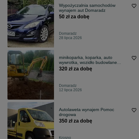
Wypożyczalnia samochodów
wynajem aut Domaradz
50 zł za dobę
Domaradz
28 lipca 2026
minikoparka, koparka, auto
wywrotka, wozidło budowlane
wynajem, usługi
320 zł za dobę
Domaradz
12 lipca 2026
Autolaweta wynajem Pomoc
drogowa
350 zł za dobę
Krosno