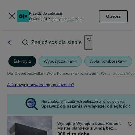
Przejdź do aplikacji
Otwórz
Otwieraj OLX jednym tapnięciem
Znajdź coś dla siebie
Filtry
·
2
Wypożyczalnia
Wola Komborska
Dla Ciebie wszystko - Wola Komborska - w kategorii Wypożyczalnia
Zobacz Więc
Jak pozycjonowane są ogłoszenia?
Nie znaleźliśmy żadnych ogłoszeń w tej odległości.
Sprawdź ogłoszenia w większej odległości:
Wynajmę Wynajem busa Renault
Master plandeka z windą bez
dziennego limitu kilometrów!!!
300 zł za dobę