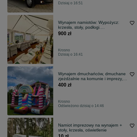
Dzisiaj o 16:51
Wynajem namiotów: Wypożycz:
krzesła, stoły, podłogi.
Wypożyczalnia
900 zł
Krosno
Dzisiaj o 16:41
Wynajem dmuchańców, dmuchane
zjeżdżalnie na komunie i imprezy,
piana party
400 zł
Krosno
Odświeżono dzisiaj o 14:46
Namiot imprezowy na wynajem +
stoły, krzesła, oświetlenie
10 zł