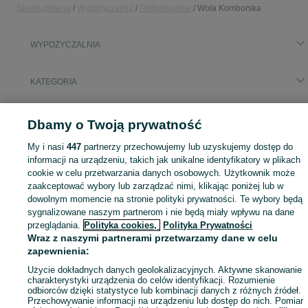
Strona główna
Wypożyczalnia
Podkarpackie
Wola Komborska
WYPOŻYCZALNIA
KATEGORIA
Skorzystaj z największego serwisu ogłoszeniowego - Wola Komborska i okolice! - kupuj lub sprzedawaj jeszcze wygodniej w kategorii Wypożyczalnia!
Zobacz Więc
Dbamy o Twoją prywatność
My i nasi
447
partnerzy przechowujemy lub uzyskujemy dostęp do
Mapa kategorii
informacji na urządzeniu, takich jak unikalne identyfikatory w plikach
Mapa miejscowości
cookie w celu przetwarzania danych osobowych. Użytkownik może
Mapa ministron
zaakceptować wybory lub zarządzać nimi, klikając poniżej lub w
dowolnym momencie na stronie polityki prywatności. Te wybory będą
Popularne wyszukiwania
sygnalizowane naszym partnerom i nie będą miały wpływu na dane
przeglądania.
Polityka cookies,
Polityka Prywatności
Wraz z naszymi partnerami przetwarzamy dane w celu
zapewnienia:
Użycie dokładnych danych geolokalizacyjnych. Aktywne skanowanie
charakterystyki urządzenia do celów identyfikacji. Rozumienie
odbiorców dzięki statystyce lub kombinacji danych z różnych źródeł.
Przechowywanie informacji na urządzeniu lub dostęp do nich. Pomiar