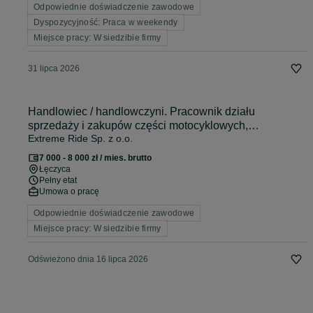
Odpowiednie doświadczenie zawodowe
Dyspozycyjność: Praca w weekendy
Miejsce pracy: W siedzibie firmy
31 lipca 2026
Handlowiec / handlowczyni. Pracownik działu
sprzedaży i zakupów części motocyklowych,
Extreme Ride Sp. z o.o.
motoryzacyjnych - Łęczyca
7 000 - 8 000 zł / mies. brutto
Łęczyca
Pełny etat
Umowa o pracę
Odpowiednie doświadczenie zawodowe
Miejsce pracy: W siedzibie firmy
Odświeżono dnia 16 lipca 2026