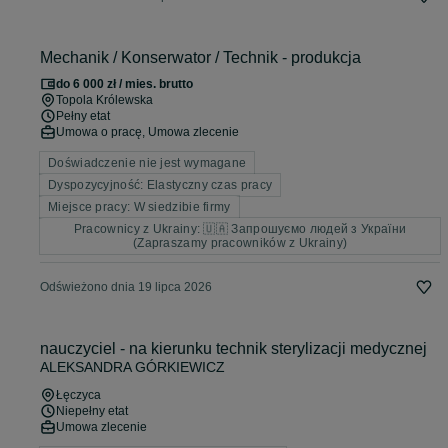
Mechanik / Konserwator / Technik - produkcja
do 6 000 zł / mies. brutto
Topola Królewska
Pełny etat
Umowa o pracę, Umowa zlecenie
Doświadczenie nie jest wymagane
Dyspozycyjność: Elastyczny czas pracy
Miejsce pracy: W siedzibie firmy
Pracownicy z Ukrainy: 🇺🇦 Запрошуємо людей з України
(Zapraszamy pracowników z Ukrainy)
Odświeżono dnia 19 lipca 2026
nauczyciel - na kierunku technik sterylizacji medycznej
ALEKSANDRA GÓRKIEWICZ
Łęczyca
Niepełny etat
Umowa zlecenie