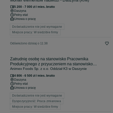
Monter elementów nadwozi - Daszyna (K/M)
5 200 - 7 000 zł / mies. brutto
Daszyna
Pełny etat
Umowa o pracę
Doświadczenie nie jest wymagane
Miejsce pracy: W siedzibie firmy
Odświeżono dzisiaj o 11:38
Zatrudnię osobę na stanowisko Pracownika
Produkcyjnego z przyuczeniem na stanowisko
Animex Foods Sp. z o.o. Oddział K3 w Daszynie
Operatora (k/m)
4 806 - 6 500 zł / mies. brutto
Daszyna
Pełny etat
Umowa o pracę
Doświadczenie nie jest wymagane
Dyspozycyjność: Praca zmianowa
Miejsce pracy: W siedzibie firmy