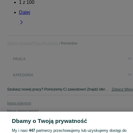
1
z
100
Dalej
Strona główna
Praca
Łódzkie
Romartów
PRACA
KATEGORIA
Szukasz nowej pracy? Pomożemy Ci zawodowo! Znajdź ofertę dla siebie w kategorii Praca na OLX - Romartów i okolice!
Zobacz Więc
Mapa kategorii
Mapa miejscowości
Mapa ministron
Dbamy o Twoją prywatność
Popularne wyszukiwania
My i nasi
447
partnerzy przechowujemy lub uzyskujemy dostęp do