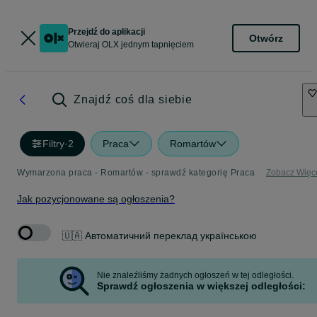
Przejdź do aplikacji
Otwórz
Otwieraj OLX jednym tapnięciem
Znajdź coś dla siebie
Filtry
·
2
Praca
Romartów
Wymarzona praca - Romartów - sprawdź kategorię Praca
Zobacz Więc
Jak pozycjonowane są ogłoszenia?
🇺🇦 Автоматичний переклад українською
Nie znaleźliśmy żadnych ogłoszeń w tej odległości.
Sprawdź ogłoszenia w większej odległości: