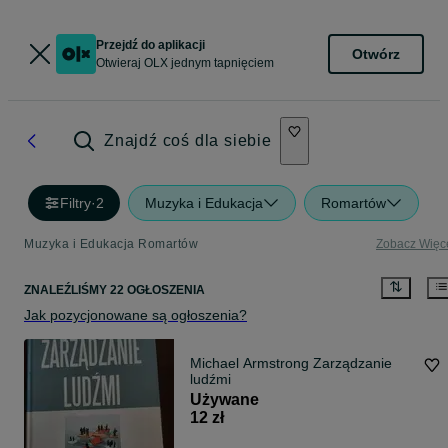
Przejdź do aplikacji
Otwórz
Otwieraj OLX jednym tapnięciem
Znajdź coś dla siebie
Filtry
·
2
Muzyka i Edukacja
Romartów
Muzyka i Edukacja Romartów
Zobacz Więc
ZNALEŹLIŚMY 22 OGŁOSZENIA
Jak pozycjonowane są ogłoszenia?
Michael Armstrong Zarządzanie
ludźmi
Używane
12 zł