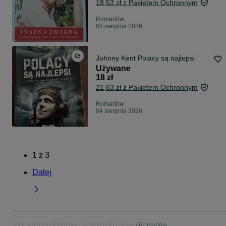
18,53 zł z Pakietem Ochronnym
Romartów
05 sierpnia 2026
Johnny Kent Polacy są najlepsi
Używane
18 zł
21,63 zł z Pakietem Ochronnym
Romartów
04 sierpnia 2026
1
z
3
Dalej
Strona główna
Muzyka i Edukacja
Łódzkie
Romartów