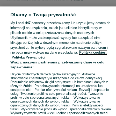
MUZYKA I EDUKACJA
Dbamy o Twoją prywatność
My i nasi
447
partnerzy przechowujemy lub uzyskujemy dostęp do
KATEGORIA
informacji na urządzeniu, takich jak unikalne identyfikatory w
plikach cookie w celu przetwarzania danych osobowych.
Użytkownik może zaakceptować wybory lub zarządzać nimi,
Zobacz Więc
Sprzedaż towarów dla relaksu, twórczości i nauki Romartów ▶️ Nowe i używane instrumenty, książki, filmy i inne ✌ Kupuj i sprzedawaj na OLX.pl!
klikając poniżej lub w dowolnym momencie na stronie polityki
prywatności. Te wybory będą sygnalizowane naszym partnerom i
nie będą miały wpływu na dane przeglądania.
Polityka cookies,
Mapa kategorii
Polityka Prywatności
Mapa miejscowości
Wraz z naszymi partnerami przetwarzamy dane w celu
zapewnienia:
Mapa ministron
Popularne wyszukiwania
Użycie dokładnych danych geolokalizacyjnych. Aktywne
skanowanie charakterystyki urządzenia do celów identyfikacji.
Rozumienie odbiorców dzięki statystyce lub kombinacji danych z
różnych źródeł. Przechowywanie informacji na urządzeniu lub
dostęp do nich. Pomiar efektywności reklam. Rozwój i ulepszanie
usług. Tworzenie profili w celu personalizacji treści. Tworzenie
profili w celu spersonalizowanych reklam. Wykorzystywanie
ograniczonych danych do wyboru reklam. Wykorzystywanie
ograniczonych danych do wyboru treści. Pomiar efektywności
treści. Wykorzystanie profili do wyboru spersonalizowanych reklam.
Wykorzystywanie profili w celu doboru spersonalizowanych treści.