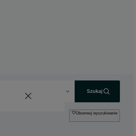
Odległość
+0 km
Szukaj
Obserwuj wyszukiwanie