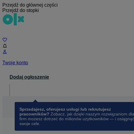
Przejdź do głównej części
Przejdź do stopki
Czat
Twoje konto
Dodaj ogłoszenie
Dla biznesu
opens in a new tab
Sprzedajesz, oferujesz usługi lub rekrutujesz
pracowników?
Zobacz, jak dzięki naszym rozwiązaniom dl
firm możesz dotrzeć do milionów użytkowników — i osiągną
swoje cele.