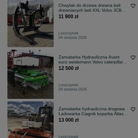
Chwytak do drzewa drewna bali
drewnianych beli XXL Volvo JCB
Manitou
11 900 zł
Leszczynek
04 sierpnia 2026
Zamiatarka Hydrauliczna Avant
euro weidemann Volvo caterpillar
cat
12 500 zł
Leszczynek
04 sierpnia 2026
Zamiatarka hydrauliczna drogowa
Ładowarka Ciagnik koparka Atlas
Tuz CE
13 000 zł
Leszczynek