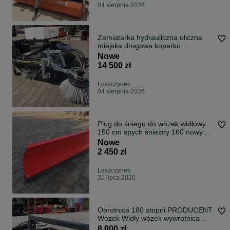
04 sierpnia 2026
Zamiatarka hydrauliczna uliczna
miejska drogowa koparko
ladowarka przemysłowa ciągnik
Nowe
traktor koparka ładowarka
14 500 zł
teleskopowa 180 230 cm
Leszczynek
04 sierpnia 2026
Plug do śniegu do wózek widłowy
150 cm spych śnieżny 160 nowy
TANIO
Nowe
2 450 zł
Leszczynek
31 lipca 2026
Obrotnica 180 stopni PRODUCENT
Wozek Widły wózek wywrotnica
407 507 CE
8 000 zł