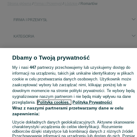
Strona główna
Firma i Przemysł
Łódzkie
Romartów
FIRMA I PRZEMYSŁ
KATEGORIA
Zobacz Więc
Sprzedaż sprzętu i wyposażenia dla firm Romartów ▶️ maszyny, biuro i inne ✅ Nowe i używane w atrakcyjnych cenach ✌ Sprawdź oferty na OLX.pl!
Dbamy o Twoją prywatność
My i nasi
447
partnerzy przechowujemy lub uzyskujemy dostęp do
Mapa kategorii
informacji na urządzeniu, takich jak unikalne identyfikatory w plikach
Mapa miejscowości
cookie w celu przetwarzania danych osobowych. Użytkownik może
Mapa ministron
zaakceptować wybory lub zarządzać nimi, klikając poniżej lub w
dowolnym momencie na stronie polityki prywatności. Te wybory będą
Popularne wyszukiwania
sygnalizowane naszym partnerom i nie będą miały wpływu na dane
przeglądania.
Polityka cookies,
Polityka Prywatności
Wraz z naszymi partnerami przetwarzamy dane w celu
zapewnienia:
Użycie dokładnych danych geolokalizacyjnych. Aktywne skanowanie
charakterystyki urządzenia do celów identyfikacji. Rozumienie
odbiorców dzięki statystyce lub kombinacji danych z różnych źródeł.
Przechowywanie informacji na urządzeniu lub dostęp do nich. Pomiar