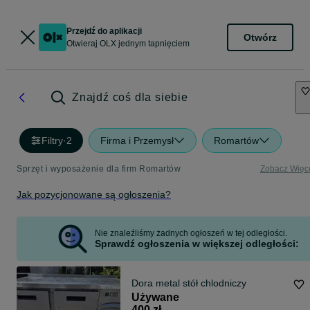
Przejdź do aplikacji
Otwórz
Otwieraj OLX jednym tapnięciem
Znajdź coś dla siebie
Filtry
·
2
Firma i Przemysł
Romartów
Sprzęt i wyposażenie dla firm Romartów
Zobacz Więc
Jak pozycjonowane są ogłoszenia?
Nie znaleźliśmy żadnych ogłoszeń w tej odległości.
Sprawdź ogłoszenia w większej odległości:
Dora metal stół chlodniczy
Używane
400 zł