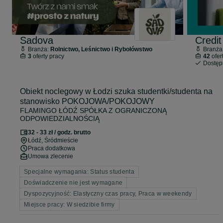
Sadova
Credit
Branża:
Rolnictwo, Leśnictwo i Rybołówstwo
Branża
3
oferty pracy
42
ofer
Dostę
Obiekt noclegowy w Łodzi szuka studentki/studenta na
stanowisko POKOJOWA/POKOJOWY
FLAMINGO ŁÓDŹ SPÓŁKA Z OGRANICZONĄ
ODPOWIEDZIALNOŚCIĄ
32 - 33 zł / godz. brutto
Łódź
, Śródmieście
Praca dodatkowa
Umowa zlecenie
Specjalne wymagania: Status studenta
Doświadczenie nie jest wymagane
Dyspozycyjność: Elastyczny czas pracy, Praca w weekendy
Miejsce pracy: W siedzibie firmy