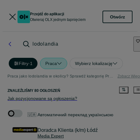
Przejdź do aplikacji
Otwórz
Otwieraj OLX jednym tapnięciem
lodolandia
Filtry
·
1
Praca
Wybierz lokalizację
Praca jako lodolandia w okolicy? Sprawdź kategorię Praca
Zobacz Więc
ZNALEŹLIŚMY 80 OGŁOSZEŃ
Jak pozycjonowane są ogłoszenia?
🇺🇦 Автоматичний переклад українською
Doradca Klienta (k/m) Łódź
Media Expert