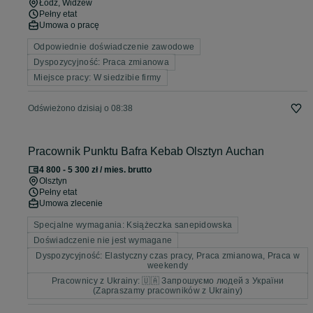
Łódź
, Widzew
Pełny etat
Umowa o pracę
Odpowiednie doświadczenie zawodowe
Dyspozycyjność: Praca zmianowa
Miejsce pracy: W siedzibie firmy
Odświeżono dzisiaj o 08:38
Pracownik Punktu Bafra Kebab Olsztyn Auchan
4 800 - 5 300 zł / mies. brutto
Olsztyn
Pełny etat
Umowa zlecenie
Specjalne wymagania: Książeczka sanepidowska
Doświadczenie nie jest wymagane
Dyspozycyjność: Elastyczny czas pracy, Praca zmianowa, Praca w
weekendy
Pracownicy z Ukrainy: 🇺🇦 Запрошуємо людей з України
(Zapraszamy pracowników z Ukrainy)