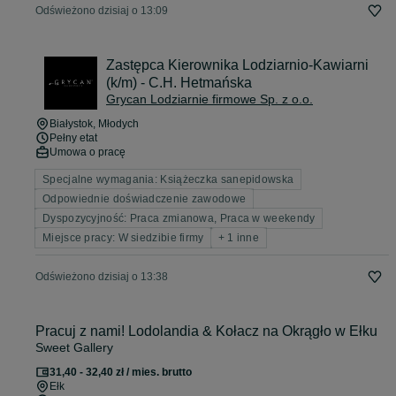
Odświeżono dzisiaj o 13:09
Zastępca Kierownika Lodziarnio-Kawiarni
(k/m) - C.H. Hetmańska
Grycan Lodziarnie firmowe Sp. z o.o.
Białystok
, Młodych
Pełny etat
Umowa o pracę
Specjalne wymagania: Książeczka sanepidowska
Odpowiednie doświadczenie zawodowe
Dyspozycyjność: Praca zmianowa, Praca w weekendy
Miejsce pracy: W siedzibie firmy
+ 1 inne
Odświeżono dzisiaj o 13:38
Pracuj z nami! Lodolandia & Kołacz na Okrągło w Ełku
Sweet Gallery
31,40 - 32,40 zł / mies. brutto
Ełk