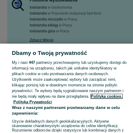
Podobne wyszukiwania
lodolandia
w
Gastronomia
lodolandia
w
Pracownik restauracji fast-food
lodolandia moczydlo
w
Praca
lodolandia elbląg
w
Praca
lodolandia góra
w
Praca
Zobacz Więcej
Dbamy o Twoją prywatność
Szukasz nowej pracy? Pomożemy Ci zawodowo! Praca jako lodolandia w Twojej okolicy - tylko w kategorii Praca na OLX!
Zobacz Więc
My i nasi
447
partnerzy przechowujemy lub uzyskujemy dostęp do
informacji na urządzeniu, takich jak unikalne identyfikatory w
Mapa kategorii
plikach cookie w celu przetwarzania danych osobowych.
Mapa miejscowości
Użytkownik może zaakceptować wybory lub zarządzać nimi,
Mapa ministron
klikając poniżej lub w dowolnym momencie na stronie polityki
prywatności. Te wybory będą sygnalizowane naszym partnerom i
Popularne wyszukiwania
nie będą miały wpływu na dane przeglądania.
Polityka cookies,
Polityka Prywatności
Wraz z naszymi partnerami przetwarzamy dane w celu
zapewnienia:
Użycie dokładnych danych geolokalizacyjnych. Aktywne
skanowanie charakterystyki urządzenia do celów identyfikacji.
Rozumienie odbiorców dzięki statystyce lub kombinacji danych z