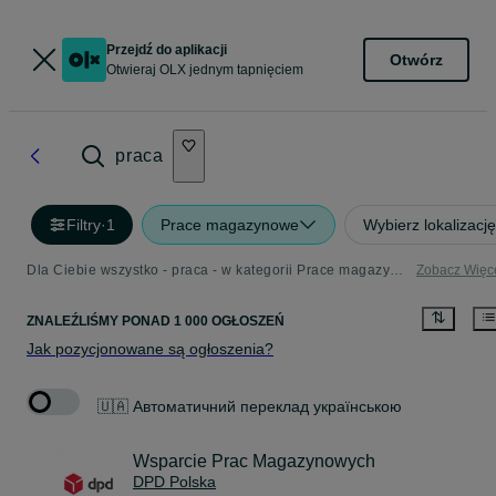
Przejdź do aplikacji
Otwórz
Otwieraj OLX jednym tapnięciem
praca
Filtry
·
1
Prace magazynowe
Wybierz lokalizację
Dla Ciebie wszystko - praca - w kategorii Prace magazynowe
Zobacz Więc
ZNALEŹLIŚMY
PONAD
1 000 OGŁOSZEŃ
Jak pozycjonowane są ogłoszenia?
🇺🇦 Автоматичний переклад українською
Wsparcie Prac Magazynowych
DPD Polska