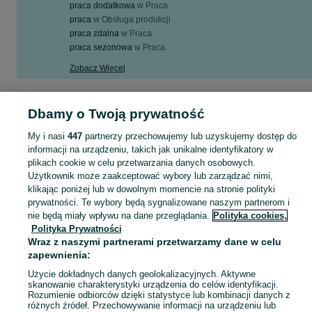
praca dodatkowa
w
Praca
praca
w
Obsługa produkcji
praca zdalna
w
Praca
praca sezonowa
w
Praca
Zobacz Więcej
Skorzystaj z największego serwisu ogłoszeniowego w Polsce! praca - kupuj lub sprzedawaj jeszcze wygodniej w kategorii Prace magazynowe!
Zobacz Więc
Dbamy o Twoją prywatność
My i nasi
447
partnerzy przechowujemy lub uzyskujemy dostęp do
Mapa kategorii
informacji na urządzeniu, takich jak unikalne identyfikatory w
Mapa miejscowości
plikach cookie w celu przetwarzania danych osobowych.
Mapa ministron
Użytkownik może zaakceptować wybory lub zarządzać nimi,
klikając poniżej lub w dowolnym momencie na stronie polityki
Popularne wyszukiwania
prywatności. Te wybory będą sygnalizowane naszym partnerom i
nie będą miały wpływu na dane przeglądania.
Polityka cookies,
Polityka Prywatności
Wraz z naszymi partnerami przetwarzamy dane w celu
zapewnienia:
Użycie dokładnych danych geolokalizacyjnych. Aktywne
skanowanie charakterystyki urządzenia do celów identyfikacji.
Rozumienie odbiorców dzięki statystyce lub kombinacji danych z
różnych źródeł. Przechowywanie informacji na urządzeniu lub