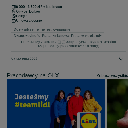
8 000 - 8 500 zł / mies. brutto
Gliwice
, Bojków
Pełny etat
Umowa zlecenie
Doświadczenie nie jest wymagane
Dyspozycyjność: Praca zmianowa, Praca w weekendy
Pracownicy z Ukrainy: 🇺🇦 Запрошуємо людей з України
(Zapraszamy pracowników z Ukrainy)
07 sierpnia 2026
Pracodawcy na OLX
Zobacz wszystki