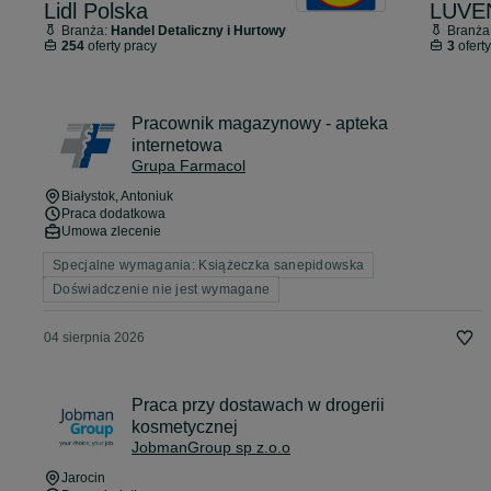
Lidl Polska
LUVEN
Branża:
Handel Detaliczny i Hurtowy
Branża
254
oferty pracy
3
oferty
Pracownik magazynowy - apteka
internetowa
Grupa Farmacol
Białystok
, Antoniuk
Praca dodatkowa
Umowa zlecenie
Specjalne wymagania: Książeczka sanepidowska
Doświadczenie nie jest wymagane
04 sierpnia 2026
Praca przy dostawach w drogerii
kosmetycznej
JobmanGroup sp z.o.o
Jarocin