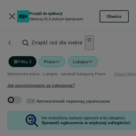
Przejdź do aplikacji
Otwórz
Otwieraj OLX jednym tapnięciem
Znajdź coś dla siebie
Filtry
·
2
Praca
Lubajny
Wymarzona praca - Lubajny - sprawdź kategorię Praca
Zobacz Więc
Jak pozycjonowane są ogłoszenia?
🇺🇦 Автоматичний переклад українською
Nie znaleźliśmy żadnych ogłoszeń w tej odległości.
Sprawdź ogłoszenia w większej odległości: