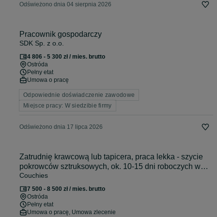
Odświeżono dnia 04 sierpnia 2026
Pracownik gospodarczy
SDK Sp. z o.o.
4 806 - 5 300 zł / mies. brutto
Ostróda
Pełny etat
Umowa o pracę
Odpowiednie doświadczenie zawodowe
Miejsce pracy: W siedzibie firmy
Odświeżono dnia 17 lipca 2026
Zatrudnię krawcową lub tapicera, praca lekka - szycie
pokrowców sztruksowych, ok. 10-15 dni roboczych w
Couchies
miesiącu płatne za cały etat
7 500 - 8 500 zł / mies. brutto
Ostróda
Pełny etat
Umowa o pracę, Umowa zlecenie