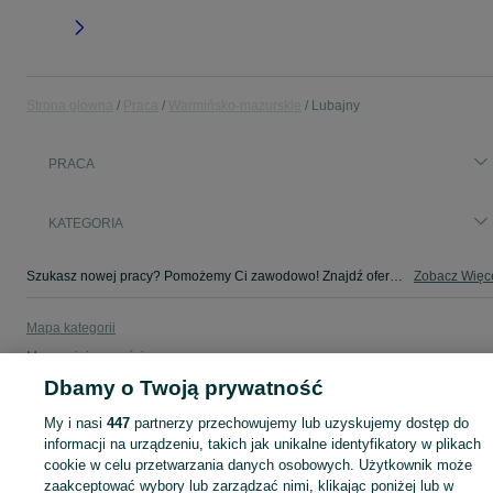
Strona główna
Praca
Warmińsko-mazurskie
Lubajny
PRACA
KATEGORIA
Szukasz nowej pracy? Pomożemy Ci zawodowo! Znajdź ofertę dla siebie w kategorii Praca na OLX - Lubajny i okolice!
Zobacz Więc
Mapa kategorii
Mapa miejscowości
Dbamy o Twoją prywatność
Mapa ministron
Popularne wyszukiwania
My i nasi
447
partnerzy przechowujemy lub uzyskujemy dostęp do
informacji na urządzeniu, takich jak unikalne identyfikatory w plikach
cookie w celu przetwarzania danych osobowych. Użytkownik może
zaakceptować wybory lub zarządzać nimi, klikając poniżej lub w