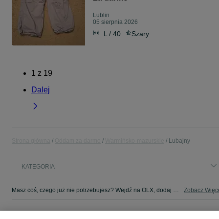
Lublin
05 sierpnia 2026
L / 40
Szary
1
z
19
Dalej
Strona główna
Oddam za darmo
Warmińsko-mazurskie
Lubajny
KATEGORIA
Masz coś, czego już nie potrzebujesz? Wejdź na OLX, dodaj ofertę w kategorii Oddam za darmo i oddaj swój przedmiot za darmo! - Lubajny i okolice!
Zobacz Więc
Mapa kategorii