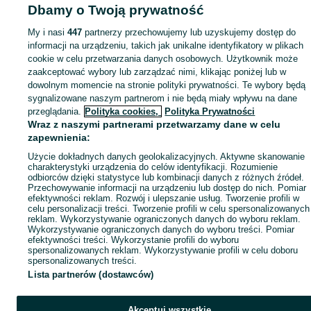
Dbamy o Twoją prywatność
Mapa miejscowości
Mapa ministron
My i nasi
447
partnerzy przechowujemy lub uzyskujemy dostęp do
informacji na urządzeniu, takich jak unikalne identyfikatory w plikach
Popularne wyszukiwania
cookie w celu przetwarzania danych osobowych. Użytkownik może
zaakceptować wybory lub zarządzać nimi, klikając poniżej lub w
dowolnym momencie na stronie polityki prywatności. Te wybory będą
sygnalizowane naszym partnerom i nie będą miały wpływu na dane
przeglądania.
Polityka cookies,
Polityka Prywatności
Wraz z naszymi partnerami przetwarzamy dane w celu
zapewnienia:
Użycie dokładnych danych geolokalizacyjnych. Aktywne skanowanie
charakterystyki urządzenia do celów identyfikacji. Rozumienie
odbiorców dzięki statystyce lub kombinacji danych z różnych źródeł.
Przechowywanie informacji na urządzeniu lub dostęp do nich. Pomiar
efektywności reklam. Rozwój i ulepszanie usług. Tworzenie profili w
celu personalizacji treści. Tworzenie profili w celu spersonalizowanych
reklam. Wykorzystywanie ograniczonych danych do wyboru reklam.
Wykorzystywanie ograniczonych danych do wyboru treści. Pomiar
efektywności treści. Wykorzystanie profili do wyboru
spersonalizowanych reklam. Wykorzystywanie profili w celu doboru
spersonalizowanych treści.
Lista partnerów (dostawców)
Akceptuj wszystkie