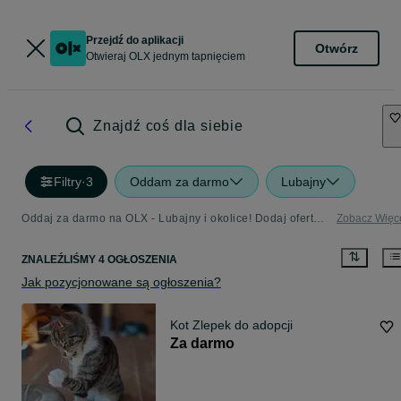
Przejdź do aplikacji
Otwórz
Otwieraj OLX jednym tapnięciem
Znajdź coś dla siebie
Filtry
·
3
Oddam za darmo
Lubajny
Oddaj za darmo na OLX - Lubajny i okolice! Dodaj ofertę w kategorii Oddam za Darmo
Zobacz Więc
ZNALEŹLIŚMY 4 OGŁOSZENIA
Jak pozycjonowane są ogłoszenia?
Kot Zlepek do adopcji
Za darmo