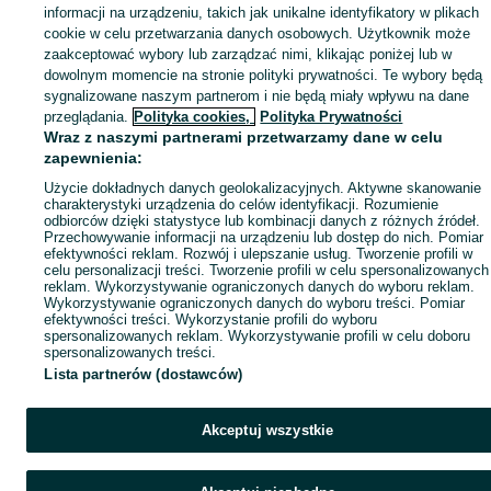
Mapa miejscowości
informacji na urządzeniu, takich jak unikalne identyfikatory w plikach
Mapa ministron
cookie w celu przetwarzania danych osobowych. Użytkownik może
zaakceptować wybory lub zarządzać nimi, klikając poniżej lub w
Popularne wyszukiwania
dowolnym momencie na stronie polityki prywatności. Te wybory będą
sygnalizowane naszym partnerom i nie będą miały wpływu na dane
przeglądania.
Polityka cookies,
Polityka Prywatności
Wraz z naszymi partnerami przetwarzamy dane w celu
zapewnienia:
Użycie dokładnych danych geolokalizacyjnych. Aktywne skanowanie
charakterystyki urządzenia do celów identyfikacji. Rozumienie
odbiorców dzięki statystyce lub kombinacji danych z różnych źródeł.
Przechowywanie informacji na urządzeniu lub dostęp do nich. Pomiar
efektywności reklam. Rozwój i ulepszanie usług. Tworzenie profili w
celu personalizacji treści. Tworzenie profili w celu spersonalizowanych
reklam. Wykorzystywanie ograniczonych danych do wyboru reklam.
Wykorzystywanie ograniczonych danych do wyboru treści. Pomiar
efektywności treści. Wykorzystanie profili do wyboru
spersonalizowanych reklam. Wykorzystywanie profili w celu doboru
spersonalizowanych treści.
Lista partnerów (dostawców)
Akceptuj wszystkie