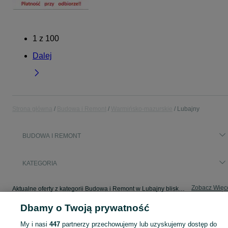
1
z
100
Dalej
Strona główna
Budowa i Remont
Warmińsko-mazurskie
Lubajny
BUDOWA I REMONT
KATEGORIA
Zobacz Więc
Aktualne oferty z kategorii Budowa i Remont w Lubajny blisko Ciebie ➤ Kupuj nowe lub używane w dobrej cenie, przeglądaj lokalne ogłoszenia ☝ Szybkie kupno i sprzedaż na OLX.pl
Dbamy o Twoją prywatność
Mapa kategorii
My i nasi
447
partnerzy przechowujemy lub uzyskujemy dostęp do