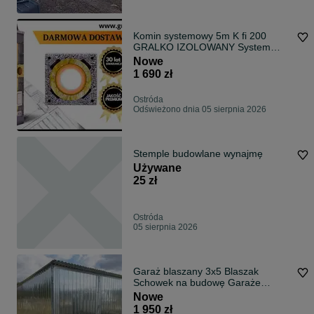
Komin systemowy 5m K fi 200
GRALKO IZOLOWANY System
Kominowy
Nowe
1 690 zł
Ostróda
Odświeżono dnia 05 sierpnia 2026
Stemple budowlane wynajmę
Używane
25 zł
Ostróda
05 sierpnia 2026
Garaż blaszany 3x5 Blaszak
Schowek na budowę Garaże
blaszane 3x5 3x5,5 3x6
Nowe
PRODUCENT
1 950 zł