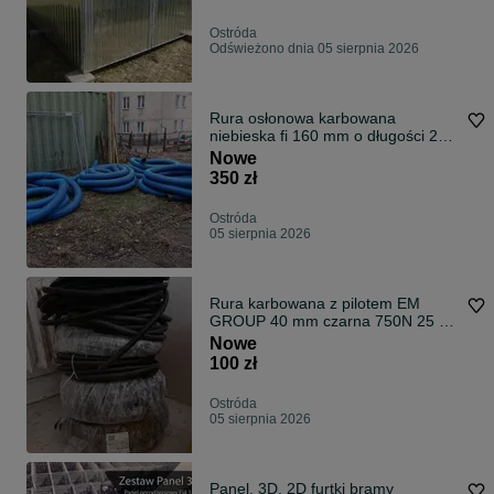
Ostróda
Odświeżono dnia 05 sierpnia 2026
Rura osłonowa karbowana
niebieska fi 160 mm o długości 25
m (peszel)
Nowe
350 zł
Ostróda
05 sierpnia 2026
Rura karbowana z pilotem EM
GROUP 40 mm czarna 750N 25 m
(FEP CT 40)
Nowe
100 zł
Ostróda
05 sierpnia 2026
Panel, 3D, 2D furtki bramy