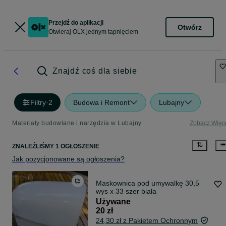
Przejdź do aplikacji
Otwórz
Otwieraj OLX jednym tapnięciem
Znajdź coś dla siebie
Filtry
·
2
Budowa i Remont
Lubajny
Materiały budowlane i narzędzia w Lubajny
Zobacz Więc
ZNALEŹLIŚMY 1 OGŁOSZENIE
Jak pozycjonowane są ogłoszenia?
Maskownica pod umywalkę 30,5
wys x 33 szer biała
Używane
20 zł
24,30 zł z Pakietem Ochronnym