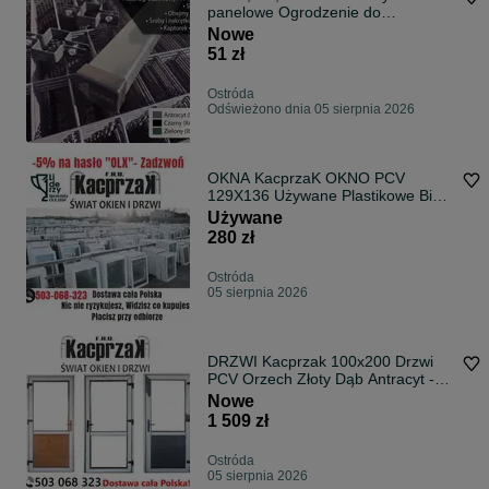
panelowe Ogrodzenie do
PRODUCENTA
Nowe
51 zł
Ostróda
Odświeżono dnia 05 sierpnia 2026
OKNA KacprzaK OKNO PCV
129X136 Używane Plastikowe Białe
Lider Okna OLX
Używane
280 zł
Ostróda
05 sierpnia 2026
DRZWI Kacprzak 100x200 Drzwi
PCV Orzech Złoty Dąb Antracyt -
Lider OLX
Nowe
1 509 zł
Ostróda
05 sierpnia 2026