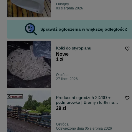
Lubajny
03 sierpnia 2026
Sprawdź ogłoszenia w większej odległości:
Kołki do styropianu
Nowe
1 zł
Ostróda
27 lipca 2026
Producent ogrodzeń 2D/3D +
podmurówka | Bramy i furtki na
wymiar
29 zł
Ostróda
Odświeżono dnia 05 sierpnia 2026