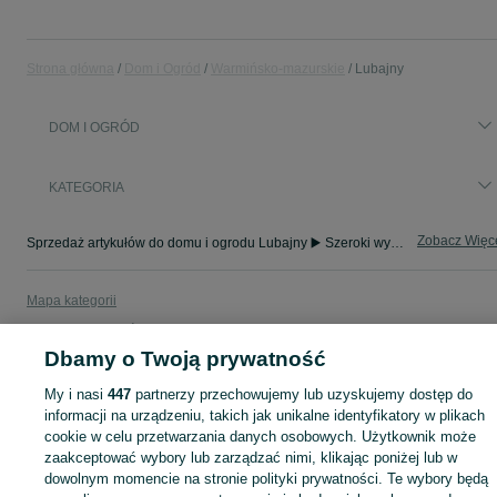
Strona główna
Dom i Ogród
Warmińsko-mazurskie
Lubajny
DOM I OGRÓD
KATEGORIA
Zobacz Więc
Sprzedaż artykułów do domu i ogrodu Lubajny ▶️ Szeroki wybór modeli i materiałów ✅ Nowe i używane w atrakcyjnych cenach ☝ Sprawdź oferty na OLX.pl!
Mapa kategorii
Mapa miejscowości
Dbamy o Twoją prywatność
Mapa ministron
Popularne wyszukiwania
My i nasi
447
partnerzy przechowujemy lub uzyskujemy dostęp do
informacji na urządzeniu, takich jak unikalne identyfikatory w plikach
cookie w celu przetwarzania danych osobowych. Użytkownik może
zaakceptować wybory lub zarządzać nimi, klikając poniżej lub w
dowolnym momencie na stronie polityki prywatności. Te wybory będą