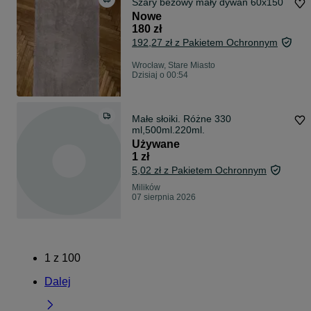
Szary beżowy mały dywan 60x150
Nowe
180 zł
192,27 zł z Pakietem Ochronnym
Wrocław, Stare Miasto
Dzisiaj o 00:54
Małe słoiki. Różne 330
ml,500ml.220ml.
Używane
1 zł
5,02 zł z Pakietem Ochronnym
Milików
07 sierpnia 2026
1
z
100
Dalej