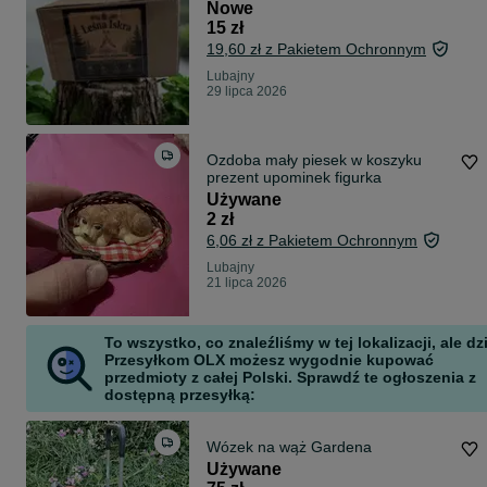
Nowe
15 zł
19,60 zł z Pakietem Ochronnym
Lubajny
29 lipca 2026
Ozdoba mały piesek w koszyku
prezent upominek figurka
Używane
2 zł
6,06 zł z Pakietem Ochronnym
Lubajny
21 lipca 2026
To wszystko, co znaleźliśmy w tej lokalizacji, ale dz
Przesyłkom OLX możesz wygodnie kupować
przedmioty z całej Polski. Sprawdź te ogłoszenia z
dostępną przesyłką:
Wózek na wąż Gardena
Używane