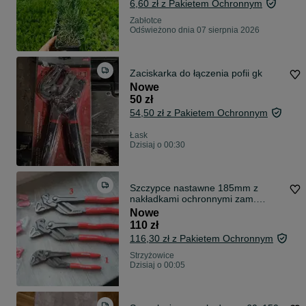
6,60 zł z Pakietem Ochronnym
Zabłotce
Odświeżono dnia 07 sierpnia 2026
Zaciskarka do łączenia pofii gk
Nowe
50 zł
54,50 zł z Pakietem Ochronnym
Łask
Dzisiaj o 00:30
Szczypce nastawne 185mm z
nakładkami ochronnymi zam.
Knipex nr.1
Nowe
110 zł
116,30 zł z Pakietem Ochronnym
Strzyżowice
Dzisiaj o 00:05