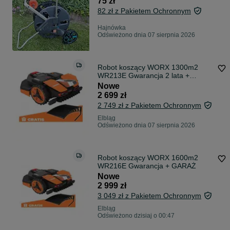
75 zł
82 zł z Pakietem Ochronnym
Hajnówka
Odświeżono dnia 07 sierpnia 2026
Robot koszący WORX 1300m2
WR213E Gwarancja 2 lata +
GARAŻ
Nowe
2 699 zł
2 749 zł z Pakietem Ochronnym
Elbląg
Odświeżono dnia 07 sierpnia 2026
Robot koszący WORX 1600m2
WR216E Gwarancja + GARAŻ
Nowe
2 999 zł
3 049 zł z Pakietem Ochronnym
Elbląg
Odświeżono dzisiaj o 00:47