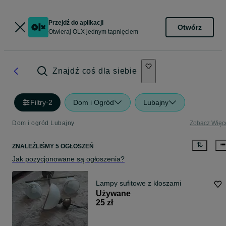
Przejdź do aplikacji
Otwórz
Otwieraj OLX jednym tapnięciem
Znajdź coś dla siebie
Filtry
·
2
Dom i Ogród
Lubajny
Dom i ogród Lubajny
Zobacz Więc
ZNALEŹLIŚMY 5 OGŁOSZEŃ
Jak pozycjonowane są ogłoszenia?
Lampy sufitowe z kloszami
Używane
25 zł