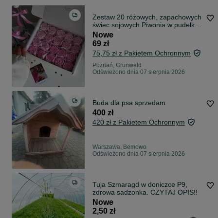
Zestaw 20 różowych, zapachowych
świec sojowych Piwonia w pudełku |
Handmade | Idealny na prezent
Nowe
69 zł
75,75 zł z Pakietem Ochronnym
Poznań, Grunwald
Odświeżono dnia 07 sierpnia 2026
Buda dla psa sprzedam
400 zł
420 zł z Pakietem Ochronnym
Warszawa, Bemowo
Odświeżono dnia 07 sierpnia 2026
Tuja Szmaragd w doniczce P9,
zdrowa sadzonka. CZYTAJ OPIS!!
Nowe
2,50 zł