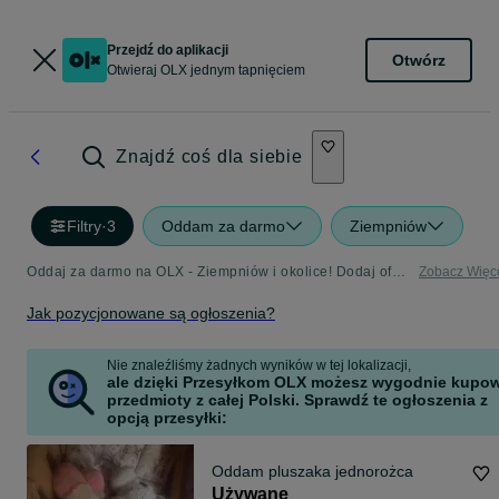
Przejdź do aplikacji
Otwórz
Otwieraj OLX jednym tapnięciem
Znajdź coś dla siebie
Filtry
·
3
Oddam za darmo
Ziempniów
Oddaj za darmo na OLX - Ziempniów i okolice! Dodaj ofertę w kategorii Oddam za Darmo
Zobacz Więc
Jak pozycjonowane są ogłoszenia?
Nie znaleźliśmy żadnych wyników w tej lokalizacji,
ale dzięki Przesyłkom OLX możesz wygodnie kupo
przedmioty z całej Polski. Sprawdź te ogłoszenia z
opcją przesyłki:
Oddam pluszaka jednorożca
Używane