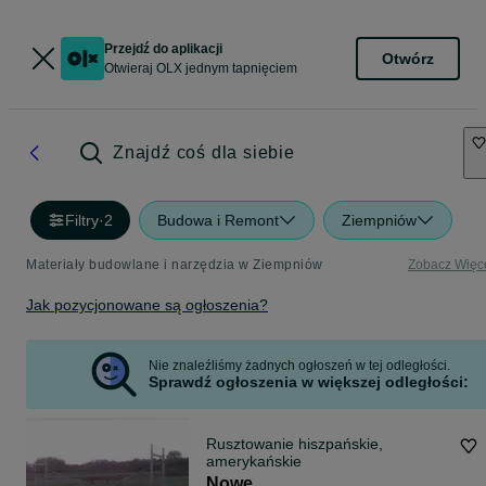
Przejdź do aplikacji
Otwórz
Otwieraj OLX jednym tapnięciem
Znajdź coś dla siebie
Filtry
·
2
Budowa i Remont
Ziempniów
Materiały budowlane i narzędzia w Ziempniów
Zobacz Więc
Jak pozycjonowane są ogłoszenia?
Nie znaleźliśmy żadnych ogłoszeń w tej odległości.
Sprawdź ogłoszenia w większej odległości:
Rusztowanie hiszpańskie,
amerykańskie
Nowe