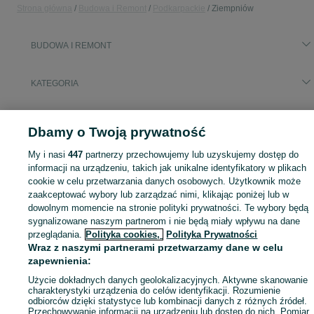
Strona główna
Budowa i Remont
Podkarpackie
Ziempniów
BUDOWA I REMONT
KATEGORIA
Zobacz Więc
Aktualne oferty z kategorii Budowa i Remont w Ziempniów blisko Ciebie ➤ Kupuj nowe lub używane w dobrej cenie, przeglądaj lokalne ogłoszenia ☝ Szybkie kupno i sprzedaż na OLX.pl
Dbamy o Twoją prywatność
My i nasi
447
partnerzy przechowujemy lub uzyskujemy dostęp do
Mapa kategorii
informacji na urządzeniu, takich jak unikalne identyfikatory w plikach
Mapa miejscowości
cookie w celu przetwarzania danych osobowych. Użytkownik może
Mapa ministron
zaakceptować wybory lub zarządzać nimi, klikając poniżej lub w
dowolnym momencie na stronie polityki prywatności. Te wybory będą
Popularne wyszukiwania
sygnalizowane naszym partnerom i nie będą miały wpływu na dane
przeglądania.
Polityka cookies,
Polityka Prywatności
Wraz z naszymi partnerami przetwarzamy dane w celu
zapewnienia:
Użycie dokładnych danych geolokalizacyjnych. Aktywne skanowanie
charakterystyki urządzenia do celów identyfikacji. Rozumienie
odbiorców dzięki statystyce lub kombinacji danych z różnych źródeł.
Przechowywanie informacji na urządzeniu lub dostęp do nich. Pomiar