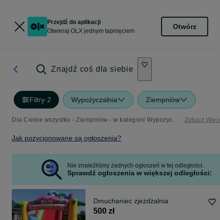
Przejdź do aplikacji
Otwórz
Otwieraj OLX jednym tapnięciem
Znajdź coś dla siebie
Filtry
·
2
Wypożyczalnia
Ziempniów
Dla Ciebie wszystko - Ziempniów - w kategorii Wypożyczalnia
Zobacz Więc
Jak pozycjonowane są ogłoszenia?
Nie znaleźliśmy żadnych ogłoszeń w tej odległości.
Sprawdź ogłoszenia w większej odległości:
Dmuchaniec zjeżdżalnia
500 zł