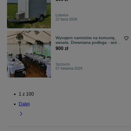
Łubnice
22 lipca 2026
Wynajem namiotów na komunię,
wesela. Drewniana podłoga - wolne
terminy
900 zł
Szczucin
07 sierpnia 2026
1
z
100
Dalej