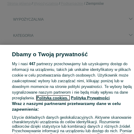
Strona główna
Wypożyczalnia
Podkarpackie
Ziempniów
WYPOŻYCZALNIA
KATEGORIA
Skorzystaj z największego serwisu ogłoszeniowego - Ziempniów i okolice! - kupuj lub sprzedawaj jeszcze wygodniej w kategorii Wypożyczalnia!
Zobacz Więc
Dbamy o Twoją prywatność
My i nasi
447
partnerzy przechowujemy lub uzyskujemy dostęp do
Mapa kategorii
informacji na urządzeniu, takich jak unikalne identyfikatory w plikach
Mapa miejscowości
cookie w celu przetwarzania danych osobowych. Użytkownik może
Mapa ministron
zaakceptować wybory lub zarządzać nimi, klikając poniżej lub w
dowolnym momencie na stronie polityki prywatności. Te wybory będą
Popularne wyszukiwania
sygnalizowane naszym partnerom i nie będą miały wpływu na dane
przeglądania.
Polityka cookies,
Polityka Prywatności
Wraz z naszymi partnerami przetwarzamy dane w celu
zapewnienia:
Użycie dokładnych danych geolokalizacyjnych. Aktywne skanowanie
charakterystyki urządzenia do celów identyfikacji. Rozumienie
odbiorców dzięki statystyce lub kombinacji danych z różnych źródeł.
Przechowywanie informacji na urządzeniu lub dostęp do nich. Pomiar